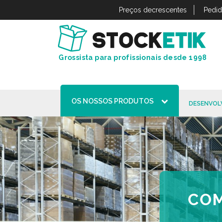
Painel de Gerenciamento de Cookies
Preços decrescentes
Pedid
Grossista para profissionais desde 1998
OS NOSSOS PRODUTOS
DESENVOL
COM