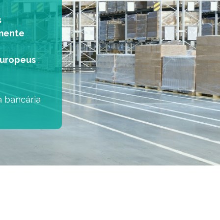
s
mente
europeus
:
a bancária