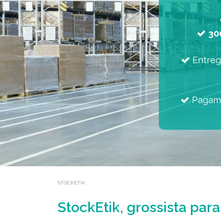
30
Entre
Pagamen
STOCKETIK
StockEtik, grossista para