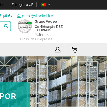
to
Entrega na UE
8 96 67
geral@stocketik.pt
Grupo Vegea

Certificação RSE
ECOVADIS
Platina 2023
TOP 1% das empresas
 POR