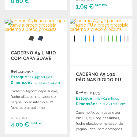
0,60 €
A PARTIR DE
1,69 €
SEM IVA
ENCOMENDAR
ENCOMENDAR
Solicitar um orçamento
Solicitar um orçamento
CADERNO A5 LINHO
COM CAPA SUAVE
Ref.
04-13197
CADERNO A5 192
Estoque
: 17 342 artigos
PÁGINAS RÍGIDO PU
Dimensões
: 1.3 x 21 x 14 cm
Caderno A5 com capa suave,
Ref.
02-03773
fecho elástico, marcador de
Estoque
: 374 564 artigos
página, bolso interno e 80
Dimensões
: 1.6 x 21 x 14 cm
folhas de papel linho.
Caderno A5 com capa dura
Dimensões: 21 x 1,3 x 14 cm.
em PU, 192 páginas linhas,
A PARTIR DE
4,00 €
SEM IVA
fecho elástico e marcador de
página. Ideal para anotações.