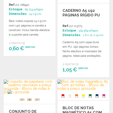
Ref.
02-08940
Estoque
: 65 214 artigos
CADERNO A5 192
Dimensões
: 14 x 9 cm
PÁGINAS RÍGIDO PU
Bloc-notes espiral 14 x 9 cm
com 140 páginas e caneta a
Ref.
02-03773
condizer. Inclui banda elástica
Estoque
: 374 564 artigos
e suporte para caneta.
Dimensões
: 1.6 x 21 x 14 cm
Caderno A5 com capa dura
A PARTIR DE
em PU, 192 páginas linhas,
0,60 €
SEM IVA
fecho elástico e marcador de
página. Ideal para anotações.
ENCOMENDAR
A PARTIR DE
Solicitar um orçamento
1,05 €
SEM IVA
ENCOMENDAR
Solicitar um orçamento
BLOC DE NOTAS
CONJUNTO DE
MAGNÉTICO A5 COM