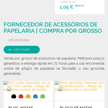
ENCOMENDAR
A PARTIR DE
1,05 €
SEM IVA
Solicitar um orçamento
ENCOMENDAR
FORNECEDOR DE ACESSÓRIOS DE
Solicitar um orçamento
PAPELARIA | COMPRA POR GROSSO
106 produtos
VER TUDO
Venda por grosso de acessórios de papelaria. Melhores preços
garantidos e entrega rápida em 72 horas para a sua encomenda
online de artigos de papelaria na Stocketik, o seu grossista
generalista.