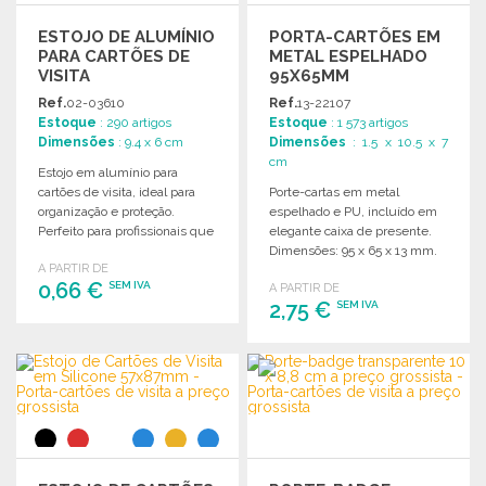
ESTOJO DE ALUMÍNIO
PORTA-CARTÕES EM
PARA CARTÕES DE
METAL ESPELHADO
VISITA
95X65MM
Ref.
02-03610
Ref.
13-22107
Estoque
: 290 artigos
Estoque
: 1 573 artigos
Dimensões
: 9.4 x 6 cm
Dimensões
: 1.5 x 10.5 x 7
cm
Estojo em alumínio para
cartões de visita, ideal para
Porte-cartas em metal
organização e proteção.
espelhado e PU, incluído em
Perfeito para profissionais que
elegante caixa de presente.
valorizam a apresentação.
Dimensões: 95 x 65 x 13 mm.
A PARTIR DE
0,66 €
SEM IVA
A PARTIR DE
2,75 €
SEM IVA
ENCOMENDAR
ENCOMENDAR
Solicitar um orçamento
Solicitar um orçamento