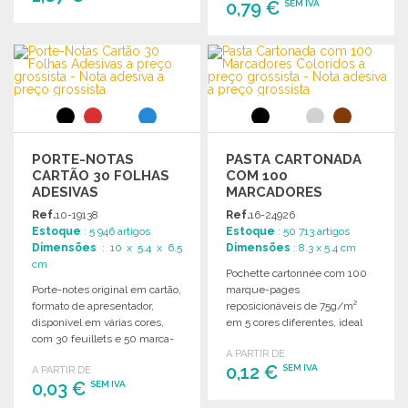
0,79 €
SEM IVA
ENCOMENDAR
ENCOMENDAR
Solicitar um orçamento
Solicitar um orçamento
PORTE-NOTAS
PASTA CARTONADA
CARTÃO 30 FOLHAS
COM 100
ADESIVAS
MARCADORES
COLORIDOS A PREÇO
Ref.
10-19138
Ref.
16-24926
GROSSISTA
Estoque
: 5 946 artigos
Estoque
: 50 713 artigos
Dimensões
: 10 x 5.4 x 6.5
Dimensões
: 8.3 x 5.4 cm
cm
Pochette cartonnée com 100
Porte-notes original em cartão,
marque-pages
formato de apresentador,
reposicionáveis de 75g/m²
disponível em várias cores,
em 5 cores diferentes, ideal
com 30 feuillets e 50 marca-
para uso escolar ou
A PARTIR DE
páginas autocolantes.
profissional.
0,12 €
SEM IVA
A PARTIR DE
0,03 €
SEM IVA