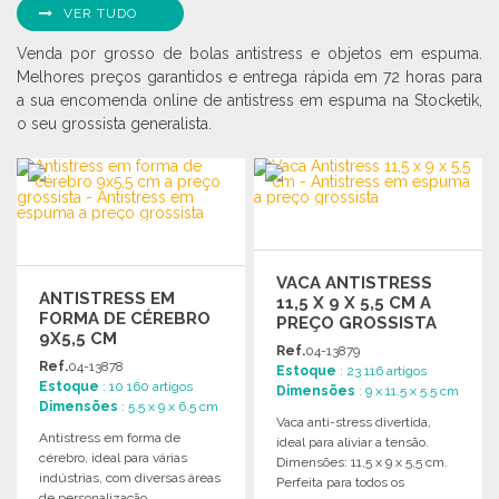
VER TUDO
Venda por grosso de bolas antistress e objetos em espuma.
Melhores preços garantidos e entrega rápida em 72 horas para
a sua encomenda online de antistress em espuma na Stocketik,
o seu grossista generalista.
VACA ANTISTRESS
ANTISTRESS EM
11,5 X 9 X 5,5 CM A
FORMA DE CÉREBRO
PREÇO GROSSISTA
9X5,5 CM
Ref.
04-13879
Ref.
04-13878
Estoque
: 23 116 artigos
Estoque
: 10 160 artigos
Dimensões
: 9 x 11.5 x 5.5 cm
Dimensões
: 5.5 x 9 x 6.5 cm
Vaca anti-stress divertida,
Antistress em forma de
ideal para aliviar a tensão.
cérebro, ideal para várias
Dimensões: 11,5 x 9 x 5,5 cm.
indústrias, com diversas áreas
Perfeita para todos os
de personalização.