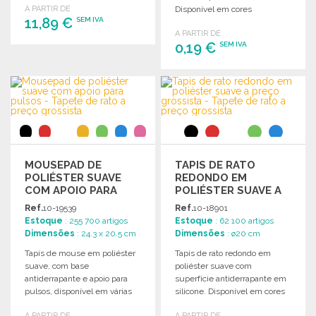
A PARTIR DE
Disponível em cores
11,89 €
SEM IVA
vibrantes.
A PARTIR DE
0,19 €
SEM IVA
ENCOMENDAR
Solicitar um orçamento
ENCOMENDAR
Solicitar um orçamento
MOUSEPAD DE
TAPIS DE RATO
POLIÉSTER SUAVE
REDONDO EM
COM APOIO PARA
POLIÉSTER SUAVE A
PULSOS
PREÇO GROSSISTA
Ref.
10-19539
Ref.
10-18901
Estoque
: 255 700 artigos
Estoque
: 62 100 artigos
Dimensões
: 24.3 x 20.5 cm
Dimensões
: ø20 cm
Tapis de mouse em poliéster
Tapis de rato redondo em
suave, com base
poliéster suave com
antiderrapante e apoio para
superfície antiderrapante em
pulsos, disponível em várias
silicone. Disponível em cores
cores.
vivas.
A PARTIR DE
A PARTIR DE