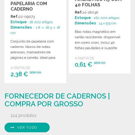
PAPELARIA COM
40 FOLHAS
CADERNO
Ref.
10-18036
RECICLADO A PREÇO
Ref.
02-09073
Estoque
: 162 000 artigos
GROSSISTA
Estoque
: 18 002 artigos
Dimensões
: 14 x 9.9 cm
Dimensões
: 1.8 x 18.5 x 18
Bloc notas magnético em
cm
cartão resistente, disponível
Conjunto de papelaria com
em cores vivas. Inclui 40
caderno, blocos de notas
folhas pautadas e suporte
adesivas, marcadores de
para mini lápis.
páginas e caneta, ideal para
A PARTIR DE
organização e escrita.
0,61 €
SEM IVA
A PARTIR DE
2,38 €
SEM IVA
ENCOMENDAR
Solicitar um orçamento
ENCOMENDAR
FORNECEDOR DE CADERNOS |
Solicitar um orçamento
COMPRA POR GROSSO
124 produtos
VER TUDO