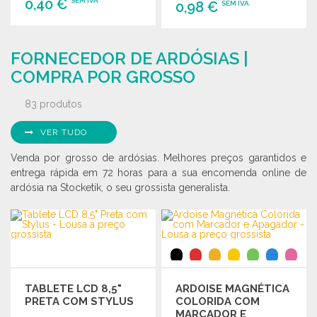
0,40 €
SEM IVA
0,98 €
SEM IVA
ENCOMENDAR
ENCOMENDAR
FORNECEDOR DE ARDÓSIAS |
Solicitar um orçamento
Solicitar um orçamento
COMPRA POR GROSSO
83 produtos
VER TUDO
Venda por grosso de ardósias. Melhores preços garantidos e
entrega rápida em 72 horas para a sua encomenda online de
ardósia na Stocketik, o seu grossista generalista.
TABLETE LCD 8,5"
ARDOISE MAGNÉTICA
PRETA COM STYLUS
COLORIDA COM
MARCADOR E