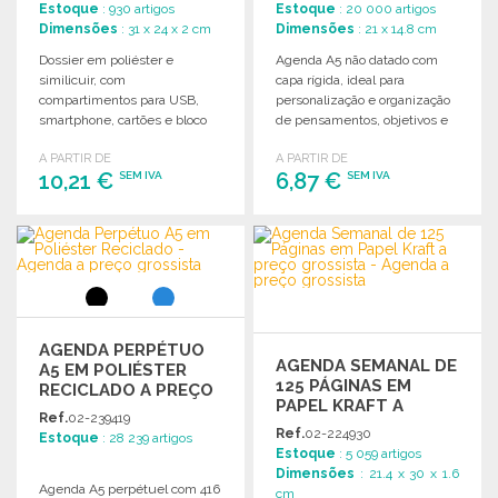
Estoque
: 930 artigos
Estoque
: 20 000 artigos
Dimensões
: 31 x 24 x 2 cm
Dimensões
: 21 x 14.8 cm
Dossier em poliéster e
Agenda A5 não datado com
similicuir, com
capa rígida, ideal para
compartimentos para USB,
personalização e organização
smartphone, cartões e bloco
de pensamentos, objetivos e
de notas. Apresentado em
compromissos a qualquer
A PARTIR DE
A PARTIR DE
elegante caixa preta.
momento.
10,21 €
6,87 €
SEM IVA
SEM IVA
ENCOMENDAR
ENCOMENDAR
Solicitar um orçamento
Solicitar um orçamento
AGENDA PERPÉTUO
AGENDA SEMANAL DE
A5 EM POLIÉSTER
125 PÁGINAS EM
RECICLADO A PREÇO
PAPEL KRAFT A
GROSSISTA
Ref.
02-239419
PREÇO GROSSISTA
Ref.
02-224930
Estoque
: 28 239 artigos
Estoque
: 5 059 artigos
Dimensões
: 21.4 x 30 x 1.6
Agenda A5 perpétuel com 416
cm