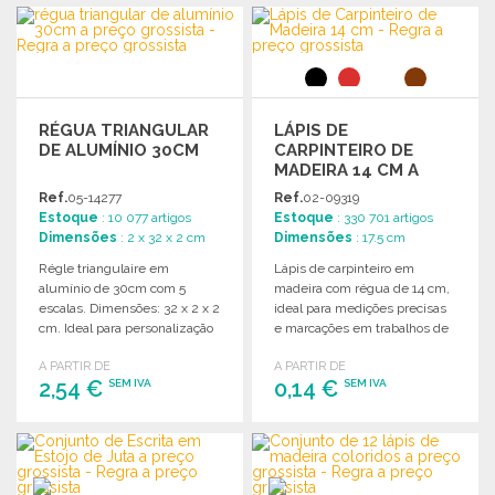
RÉGUA TRIANGULAR
LÁPIS DE
DE ALUMÍNIO 30CM
CARPINTEIRO DE
MADEIRA 14 CM A
PREÇO GROSSISTA
Ref.
05-14277
Ref.
02-09319
Estoque
: 10 077 artigos
Estoque
: 330 701 artigos
Dimensões
: 2 x 32 x 2 cm
Dimensões
: 17.5 cm
Régle triangulaire em
Lápis de carpinteiro em
alumínio de 30cm com 5
madeira com régua de 14 cm,
escalas. Dimensões: 32 x 2 x 2
ideal para medições precisas
cm. Ideal para personalização
e marcações em trabalhos de
com logotipo.
carpintaria.
A PARTIR DE
A PARTIR DE
2,54 €
0,14 €
SEM IVA
SEM IVA
ENCOMENDAR
ENCOMENDAR
Solicitar um orçamento
Solicitar um orçamento