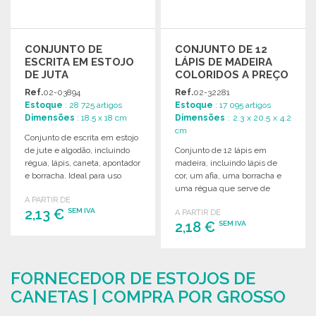
CONJUNTO DE
CONJUNTO DE 12
ESCRITA EM ESTOJO
LÁPIS DE MADEIRA
DE JUTA
COLORIDOS A PREÇO
GROSSISTA
Ref.
02-03894
Ref.
02-32281
Estoque
: 28 725 artigos
Estoque
: 17 095 artigos
Dimensões
: 18.5 x 18 cm
Dimensões
: 2.3 x 20.5 x 4.2
cm
Conjunto de escrita em estojo
de jute e algodão, incluindo
Conjunto de 12 lápis em
régua, lápis, caneta, apontador
madeira, incluindo lápis de
e borracha. Ideal para uso
cor, um afia, uma borracha e
diário.
uma régua que serve de
A PARTIR DE
tampa.
2,13 €
SEM IVA
A PARTIR DE
2,18 €
SEM IVA
ENCOMENDAR
ENCOMENDAR
Solicitar um orçamento
FORNECEDOR DE ESTOJOS DE
Solicitar um orçamento
CANETAS | COMPRA POR GROSSO