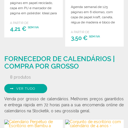
páginas em papel reciclado,
Agenda semanal de 125
capa em PU e marcador de
páginas em 6 idiomas, com
página em poliéster. Ideal para
capa de papel kraft, caneta,
organização.
régua de madeira e bloco de
A PARTIR DE
4,21 €
notas autocolante.
SEM IVA
A PARTIR DE
3,50 €
SEM IVA
ENCOMENDAR
Solicitar um orçamento
ENCOMENDAR
FORNECEDOR DE CALENDÁRIOS |
Solicitar um orçamento
COMPRA POR GROSSO
8 produtos
VER TUDO
Venda por grosso de calendários. Melhores preços garantidos
e entrega rápida em 72 horas para a sua encomenda online de
calendários na Stocketik, o seu grossista geral.