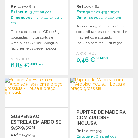
APAGADOR A PREÇO
Ref.
02-09832
Ref.
10-17384
GROSSISTA
Estoque
: 3 768 artigos
Estoque
: 28 465 artigos
Dimensões
: 5.5 x 14.5 x 22.5
Dimensões
: 15 x 10.5 cm
cm
Ardoise magnética em várias
Tablete de escrita LCD de 8,5
cores vibrantes, com marcador
polegadas, inclui stylus e
magnético e apagador
uma pilha CR2020. Apague
incluído para fácil utilização.
facilmente os desenhos com
A PARTIR DE
um botão.
0,46 €
SEM IVA
A PARTIR DE
6,85 €
SEM IVA
ENCOMENDAR
ENCOMENDAR
Solicitar um orçamento
Solicitar um orçamento
PUPITRE DE MADEIRA
SUSPENSÃO
COM ARDOISE
ESTRELA EM ARDOISE
INCLUSA
9,5X9,5CM
Ref.
10-221363
Ref.
02-32045
Estoque
: 6 331 artigos