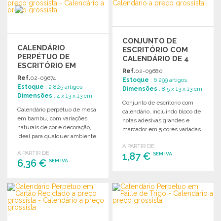
CONJUNTO DE
CALENDÁRIO
ESCRITÓRIO COM
PERPÉTUO DE
CALENDÁRIO DE 4
ESCRITÓRIO EM
ANOS A PREÇO
Ref.
02-09680
BAMBU A PREÇO
GROSSISTA
Ref.
02-09674
Estoque
: 6 299 artigos
GROSSISTA
Estoque
: 2 825 artigos
Dimensões
: 8.5 x 13 x 13 cm
Dimensões
: 4 x 13 x 13 cm
Conjunto de escritório com
Calendário perpétuo de mesa
calendário, incluindo bloco de
em bambu, com variações
notas adesivas grandes e
naturais de cor e decoração,
marcador em 5 cores variadas.
ideal para qualquer ambiente
de trabalho.
A PARTIR DE
A PARTIR DE
1,87 €
SEM IVA
6,36 €
SEM IVA
ENCOMENDAR
ENCOMENDAR
Solicitar um orçamento
Solicitar um orçamento