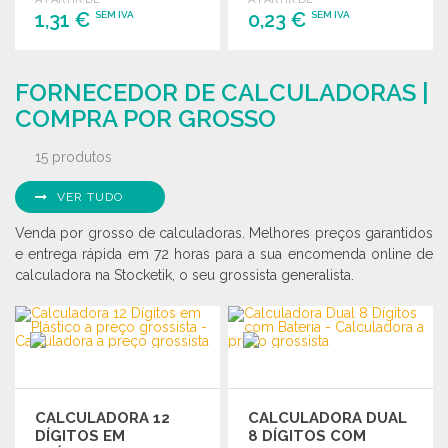
1,31 €
0,23 €
SEM IVA
SEM IVA
ENCOMENDAR
ENCOMENDAR
FORNECEDOR DE CALCULADORAS |
Solicitar um orçamento
Solicitar um orçamento
COMPRA POR GROSSO
15 produtos
VER TUDO
Venda por grosso de calculadoras. Melhores preços garantidos
e entrega rápida em 72 horas para a sua encomenda online de
calculadora na Stocketik, o seu grossista generalista.
CALCULADORA 12
CALCULADORA DUAL
DÍGITOS EM
8 DÍGITOS COM