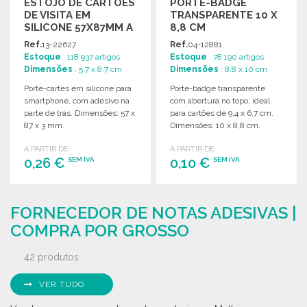
ESTOJO DE CARTÕES
PORTE-BADGE
DE VISITA EM
TRANSPARENTE 10 X
SILICONE 57X87MM A
8,8 CM
PREÇO GROSSISTA
Ref.
13-22627
Ref.
04-12881
Estoque
: 118 937 artigos
Estoque
: 78 190 artigos
Dimensões
: 5.7 x 8.7 cm
Dimensões
: 8.8 x 10 cm
Porte-cartes em silicone para
Porte-badge transparente
smartphone, com adesivo na
com abertura no topo, ideal
parte de trás. Dimensões: 57 x
para cartões de 9,4 x 6,7 cm.
87 x 3 mm.
Dimensões: 10 x 8,8 cm.
A PARTIR DE
A PARTIR DE
0,26 €
0,10 €
SEM IVA
SEM IVA
ENCOMENDAR
ENCOMENDAR
FORNECEDOR DE NOTAS ADESIVAS |
Solicitar um orçamento
Solicitar um orçamento
COMPRA POR GROSSO
42 produtos
VER TUDO