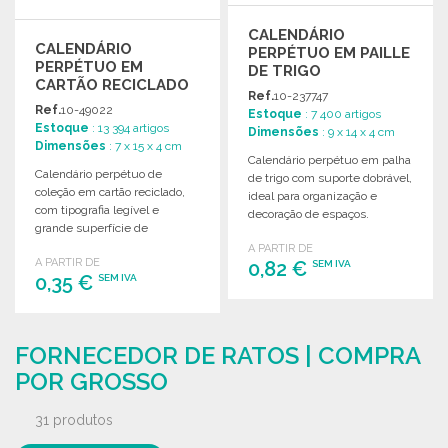
CALENDÁRIO
CALENDÁRIO
PERPÉTUO EM PAILLE
PERPÉTUO EM
DE TRIGO
CARTÃO RECICLADO
Ref.
10-237747
A PREÇO GROSSISTA
Ref.
10-49022
Estoque
: 7 400 artigos
Estoque
: 13 394 artigos
Dimensões
: 9 x 14 x 4 cm
Dimensões
: 7 x 15 x 4 cm
Calendário perpétuo em palha
Calendário perpétuo de
de trigo com suporte dobrável,
coleção em cartão reciclado,
ideal para organização e
com tipografia legível e
decoração de espaços.
grande superfície de
impressão. Ideal para uso
A PARTIR DE
A PARTIR DE
duradouro.
0,82 €
SEM IVA
0,35 €
SEM IVA
ENCOMENDAR
ENCOMENDAR
Solicitar um orçamento
FORNECEDOR DE RATOS | COMPRA
Solicitar um orçamento
POR GROSSO
31 produtos