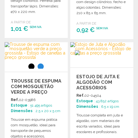
design cilíndrico. Perfeita para
com design cilíndrico, fecho e
transportar lápis. Dimensões:
alças coloridas. Dimensões:
ø70 x 220 mm.
210 x 85 x 65 mm.
A PARTIR DE
A PARTIR DE
1,01 €
SEM IVA
0,92 €
SEM IVA
ENCOMENDAR
ENCOMENDAR
Solicitar um orçamento
Solicitar um orçamento
ESTOJO DE JUTA E
TROUSSE DE ESPUMA
ALGODÃO COM
COM MOSQUETÃO
ACESSÓRIOS
VERDE A PREÇO
Ref.
02-04504
GROSSISTA
Ref.
02-03986
Estoque
: 43 852 artigos
Estoque
: 51 495 artigos
Dimensões
: 6.5 x 19 cm
Dimensões
: 2.5 x 20 x 5 cm
Trousse completa em juta e
Trousse em espuma prática
algodão, com materiais de
com mosquetão, ideal para
escrita variados, ideal para
transporte de pequenos
escolares e profissionais.
objetos e acessórios,