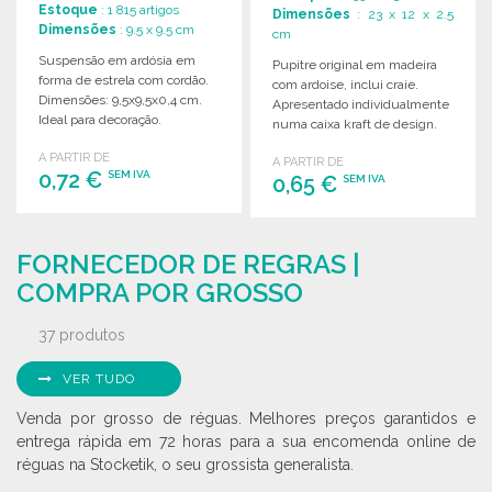
Estoque
: 1 815 artigos
Dimensões
: 23 x 12 x 2.5
Dimensões
: 9.5 x 9.5 cm
cm
Suspensão em ardósia em
Pupitre original em madeira
forma de estrela com cordão.
com ardoise, inclui craie.
Dimensões: 9,5x9,5x0,4 cm.
Apresentado individualmente
Ideal para decoração.
numa caixa kraft de design.
A PARTIR DE
A PARTIR DE
0,72 €
SEM IVA
0,65 €
SEM IVA
ENCOMENDAR
ENCOMENDAR
FORNECEDOR DE REGRAS |
Solicitar um orçamento
Solicitar um orçamento
COMPRA POR GROSSO
37 produtos
VER TUDO
Venda por grosso de réguas. Melhores preços garantidos e
entrega rápida em 72 horas para a sua encomenda online de
réguas na Stocketik, o seu grossista generalista.