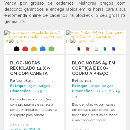
Venda por grosso de cadernos. Melhores preços com
desconto garantidos e entrega rápida em 72 horas para a sua
encomenda online de cadernos na Stocketik, o seu grossista
generalista.
BLOC-NOTAS
BLOC NOTAS A5 EM
RECICLADO 14 X 9
CORTIÇA E ECO-
CM COM CANETA
COURO A PREÇO
GROSSISTA
Ref.
02-08940
Ref.
10-19711
Estoque
: 65 214 artigos
Estoque
: 70 900 artigos
Dimensões
: 14 x 9 cm
Dimensões
: 21 x 14.7 x 1.5
cm
Bloc-notes espiral 14 x 9 cm
com 140 páginas e caneta a
Bloc de notas A5 com capas
condizer. Inclui banda elástica
em cortiça e eco-couro, 100
e suporte para caneta.
folhas lisas, elástico de fecho
e marcador em tecido.
A PARTIR DE
Disponível em várias cores.
SEM IVA