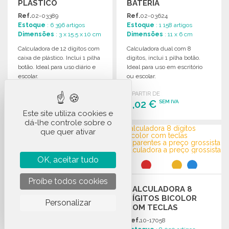
PLÁSTICO
BATERIA
Ref.
02-03389
Ref.
02-03624
Estoque
: 6 396 artigos
Estoque
: 1 158 artigos
Dimensões
: 3 x 15.5 x 10 cm
Dimensões
: 11 x 6 cm
Calculadora de 12 dígitos com
Calculadora dual com 8
caixa de plástico. Inclui 1 pilha
dígitos, inclui 1 pilha botão.
botão. Ideal para uso diário e
Ideal para uso em escritório
escolar.
ou escolar.
A PARTIR DE
A PARTIR DE
4,80 €
2,02 €
SEM IVA
SEM IVA
Este site utiliza cookies e
dá-lhe controle sobre o
ENCOMENDAR
ENCOMENDAR
que quer ativar
Solicitar um orçamento
Solicitar um orçamento
OK, aceitar tudo
Proíbe todos cookies
CALCULADORA 10
CALCULADORA 8
DÍGITOS EM ABS
DÍGITOS BICOLOR
Personalizar
COM TECLAS
Ref.
02-03990
TRANSPARENTES
Ref.
10-17058
Estoque
: 5 735 artigos