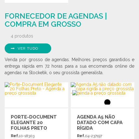
ENCOMENDAR
ENCOMENDAR
Solicitar um orçamento
FORNECEDOR DE AGENDAS |
Solicitar um orçamento
COMPRA EM GROSSO
4 produtos
VER TUDO
Venda por grosso de agendas. Melhores preços garantidos e
entrega rápida em 72 horas para a sua encomenda online de
agendas na Stocketik, o seu grossista generalista.
PORTE-DOCUMENT
AGENDA A5 NÃO
ELEGANTE 20
DATADO COM CAPA
FOLHAS PRETO
RÍGIDA
Ref.
10-18303
Ref.
04-237197