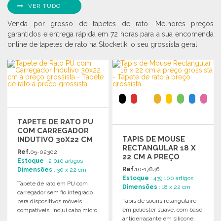
VER TUDO
Venda por grosso de tapetes de rato. Melhores preços
garantidos e entrega rápida em 72 horas para a sua encomenda
online de tapetes de rato na Stocketik, o seu grossista geral.
TAPETE DE RATO PU
COM CARREGADOR
TAPIS DE MOUSE
INDUTIVO 30X22 CM
RECTANGULAR 18 X
Ref.
05-02302
22 CM A PREÇO
Estoque
: 2 010 artigos
GROSSISTA
Ref.
10-17846
Dimensões
: 30 x 22 cm
Estoque
: 439 100 artigos
Tapete de rato em PU com
Dimensões
: 18 x 22 cm
carregador sem fio integrado
Tapis de souris retangulaire
para dispositivos móveis
em poliéster suave, com base
compatíveis. Inclui cabo micro
antiderrapante em silicone.
USB de 40 cm.