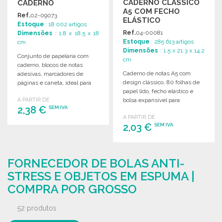
CADERNO CLÁSSICO
CADERNO
A5 COM FECHO
RECICLADO A PREÇO
Ref.
02-09073
ELÁSTICO
GROSSISTA
Estoque
: 18 002 artigos
Ref.
04-00081
Dimensões
: 1.8 x 18.5 x 18
Estoque
: 285 613 artigos
cm
Dimensões
: 1.5 x 21.3 x 14.2
Conjunto de papelaria com
cm
caderno, blocos de notas
Caderno de notas A5 com
adesivas, marcadores de
design clássico, 80 folhas de
páginas e caneta, ideal para
papel lido, fecho elástico e
organização e escrita.
A PARTIR DE
bolsa expansível para
2,38 €
SEM IVA
pequenas anotações.
A PARTIR DE
2,03 €
SEM IVA
ENCOMENDAR
Solicitar um orçamento
ENCOMENDAR
FORNECEDOR DE BOLAS ANTI-
Solicitar um orçamento
STRESS E OBJETOS EM ESPUMA |
COMPRA POR GROSSO
52 produtos