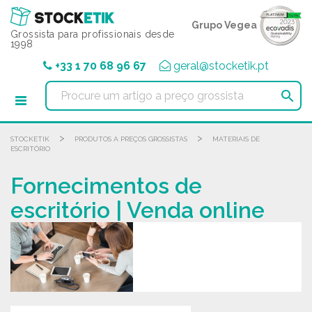
Painel de Gerenciamento de Cookies
Grupo Vegea
Grossista para profissionais desde
1998
+33 1 70 68 96 67
geral@stocketik.pt

>
>
STOCKETIK
PRODUTOS A PREÇOS GROSSISTAS
MATERIAIS DE
ESCRITÓRIO
Fornecimentos de
escritório | Venda online