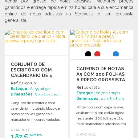
Venda por grosso de notas adesivas. Melhores preços
garantidos e entrega rápida em 72 horas para a sua encomenda
online de notas adesivas na Stocketik, o seu grossista
generalista.
CONJUNTO DE
CADERNO DE NOTAS
ESCRITÓRIO COM
A5 COM 200 FOLHAS
CALENDÁRIO DE 4
A PREÇO GROSSISTA
ANOS A PREÇO
Ref.
02-09680
GROSSISTA
Ref.
10-17282
Estoque
: 6 299 artigos
Estoque
: 66 700 artigos
Dimensões
: 8.5 x 13 x 13 cm
Dimensões
: 2.9 x 8 x 8 cm
Conjunto de escritório com
Porte-notas com capa suave,
calendário, incluindo bloco de
acabamento em cartão rígido
notas adesivas grandes e
resistente, 200 folhas e 125
marcador em 5 cores variadas.
mini marcadores adesivos em
cores originais.
A PARTIR DE
A PARTIR DE
1,87 €
SEM IVA