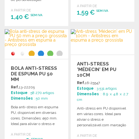
ambientes.
Dimensões: 9 x 5,5 x 6,5 cm.
A PARTIR DE
A PARTIR DE
1,59 €
SEM IVA
1,40 €
SEM IVA
ENCOMENDAR
ENCOMENDAR
Solicitar um orçamento
Solicitar um orçamento
ANTI-STRESS
BOLA ANTI-STRESS
'MÉDECIN' EM PU
DE ESPUMA PU 50
10CM
MM
Ref.
16-25547
Ref.
13-22205
Estoque
: 3 531 artigos
Estoque
: 58 270 artigos
Dimensões
: 8.9 x 4.8 x 2.7
Dimensões
: 50 mm
cm
Bola anti-stress em espuma
Anti-stress em PU disponível
PU, disponível em diversas
em várias cores. Ideal para
cores. Dimensões: ø50 mm.
aliviar o stress e
Ideal para aliviar o stress e
personalizável com marcação
relaxar.
em preto, branco ou prateado.
A PARTIR DE
A PARTIR DE