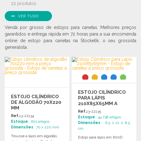
22 produtos
VER TUDO
Venda por grosso de estojos para canetas. Melhores preços
garantidos e entrega rápida em 72 horas para a sua encomenda
online de estojo para canetas na Stocketik, o seu grossista
generalista.
ESTOJO CILÍNDRICO
ESTOJO CILÍNDRICO
PARA LÁPIS
DE ALGODÃO 70X220
210X85X65MM A
MM
PREÇO GROSSISTA
Ref.
13-22135
Ref.
13-22134
Estoque
: 44 738 artigos
Estoque
: 601 artigos
Dimensões
: 6.5 x 21 x 8.5
Dimensões
: 70 x 220 mm
cm
Trousse a lápis em algodão,
Estojo para lápis em 600D