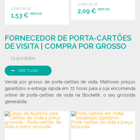
disponível para venda por
A PARTIR DE
A PARTIR DE
grosso.
2,09 €
SEM IVA
1,53 €
SEM IVA
ENCOMENDAR
ENCOMENDAR
Solicitar um orçamento
FORNECEDOR DE PORTA-CARTÕES
Solicitar um orçamento
DE VISITA | COMPRA POR GROSSO
13 produtos
VER TUDO
Venda por grosso de porta-cartões de visita. Melhores preços
garantidos e entrega rápida em 72 horas para a sua encomenda
online de porta-cartões de visita na Stocketik, o seu grossista
generalista.