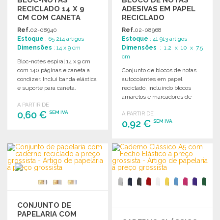
BLOC-NOTAS
BLOCO DE NOTAS
RECICLADO 14 X 9
ADESIVAS EM PAPEL
CM COM CANETA
RECICLADO
Ref.
02-08940
Ref.
02-08968
Estoque
: 65 214 artigos
Estoque
: 41 913 artigos
Dimensões
: 14 x 9 cm
Dimensões
: 1.2 x 10 x 7.5
cm
Bloc-notes espiral 14 x 9 cm
com 140 páginas e caneta a
Conjunto de blocos de notas
condizer. Inclui banda elástica
autocolantes em papel
e suporte para caneta.
reciclado, incluindo blocos
amarelos e marcadores de
A PARTIR DE
páginas coloridos.
0,60 €
SEM IVA
A PARTIR DE
0,92 €
SEM IVA
ENCOMENDAR
ENCOMENDAR
Solicitar um orçamento
Solicitar um orçamento
CONJUNTO DE
PAPELARIA COM