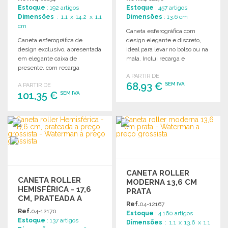
Estoque
: 192 artigos
Estoque
: 457 artigos
Dimensões
: 1.1 x 14.2 x 1.1
Dimensões
: 13.6 cm
cm
Caneta esferográfica com
Caneta esferográfica de
design elegante e discreto,
design exclusivo, apresentada
ideal para levar no bolso ou na
em elegante caixa de
mala. Inclui recarga e
presente, com recarga
apresentação em caixa de
A PARTIR DE
incluída. Dimensões: 14,2 x Ø
presente.
68,93 €
SEM IVA
A PARTIR DE
1,1 cm.
101,35 €
SEM IVA
ENCOMENDAR
ENCOMENDAR
Solicitar um orçamento
Solicitar um orçamento
CANETA ROLLER
CANETA ROLLER
MODERNA 13,6 CM
HEMISFÉRICA - 17,6
PRATA
CM, PRATEADA A
Ref.
04-12167
PREÇO GROSSISTA
Ref.
04-12170
Estoque
: 4 160 artigos
Estoque
: 137 artigos
Dimensões
: 1.1 x 13.6 x 1.1