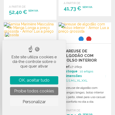
A PARTIR DE
A PARTIR DE
41,73 €
SEM IVA
52,40 €
SEM IVA
ENCOMENDAR
ENCOMENDAR
Solicitar um orçamento
Solicitar um orçamento
VAREUSE DE
CAMISA MARINIÈRE
ALGODÃO COM
Este site utiliza cookies e
MASCULINA DE
BOLSO INTERIOR
dá-lhe controle sobre o
MANGA LONGA
que quer ativar
Ref.
17-26151
Ref.
17-27526
Estoque
: 10 artigos
Estoque
: 15 artigos
Dimensões
:
Dimensões
OK, aceitar tudo
:
XS,S,M,L,XL,XXL
XS,S,M,L,XL,XXL
Vareuse de algodão com
Proíbe todos cookies
Marinière de homem de
mangas longas, bolso interior
mangas longas com colarinho
no peito, ideal para uso casual
barco, inspirada no uniforme
Personalizar
e conforto no dia a dia.
da Marinha Nacional Francesa
em malha interlock.
A PARTIR DE
A PARTIR DE
SEM IVA