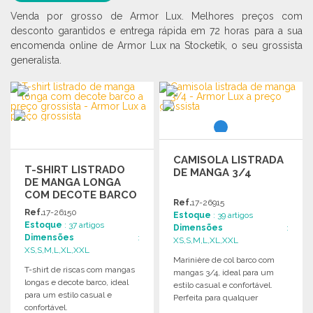
Venda por grosso de Armor Lux. Melhores preços com
desconto garantidos e entrega rápida em 72 horas para a sua
encomenda online de Armor Lux na Stocketik, o seu grossista
generalista.
CAMISOLA LISTRADA
T-SHIRT LISTRADO
DE MANGA 3/4
DE MANGA LONGA
COM DECOTE BARCO
Ref.
17-26915
A PREÇO GROSSISTA
Ref.
17-26150
Estoque
: 39 artigos
Estoque
: 37 artigos
Dimensões
:
Dimensões
:
XS,S,M,L,XL,XXL
XS,S,M,L,XL,XXL
Marinière de col barco com
T-shirt de riscas com mangas
mangas 3/4, ideal para um
longas e decote barco, ideal
estilo casual e confortável.
para um estilo casual e
Perfeita para qualquer
confortável.
ocasião.