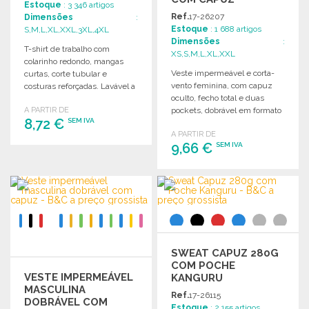
Estoque
: 3 346 artigos
Ref.
17-26207
Dimensões
:
Estoque
: 1 688 artigos
S,M,L,XL,XXL,3XL,4XL
Dimensões
:
T-shirt de trabalho com
XS,S,M,L,XL,XXL
colarinho redondo, mangas
Veste impermeável e corta-
curtas, corte tubular e
vento feminina, com capuz
costuras reforçadas. Lavável a
oculto, fecho total e duas
60° e apto para secar na
A PARTIR DE
pockets, dobrável em formato
máquina.
8,72 €
SEM IVA
compacto.
A PARTIR DE
9,66 €
SEM IVA
ENCOMENDAR
Solicitar um orçamento
ENCOMENDAR
Solicitar um orçamento
SWEAT CAPUZ 280G
COM POCHE
VESTE IMPERMEÁVEL
KANGURU
MASCULINA
Ref.
17-26115
DOBRÁVEL COM
Estoque
: 2 155 artigos