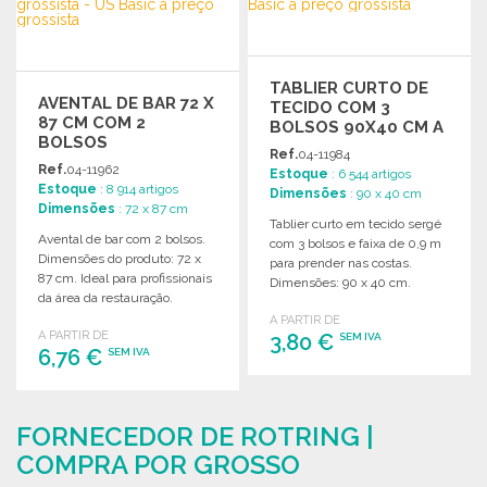
Solicitar um orçamento
TABLIER CURTO DE
AVENTAL DE BAR 72 X
TECIDO COM 3
87 CM COM 2
BOLSOS 90X40 CM A
BOLSOS
PREÇO GROSSISTA
Ref.
04-11984
Ref.
04-11962
Estoque
: 6 544 artigos
Estoque
: 8 914 artigos
Dimensões
: 90 x 40 cm
Dimensões
: 72 x 87 cm
Tablier curto em tecido sergé
Avental de bar com 2 bolsos.
com 3 bolsos e faixa de 0,9 m
Dimensões do produto: 72 x
para prender nas costas.
87 cm. Ideal para profissionais
Dimensões: 90 x 40 cm.
da área da restauração.
A PARTIR DE
A PARTIR DE
3,80 €
SEM IVA
6,76 €
SEM IVA
ENCOMENDAR
ENCOMENDAR
Solicitar um orçamento
FORNECEDOR DE ROTRING |
Solicitar um orçamento
COMPRA POR GROSSO