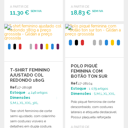
gramagem de 270 G.
e estilo.
A PARTIR DE
A PARTIR DE
11,30 €
18,83 €
SEM IVA
SEM IVA
ENCOMENDAR
ENCOMENDAR
Solicitar um orçamento
Solicitar um orçamento
POLO PIQUÉ
T-SHIRT FEMININO
FEMININA COM
AJUSTADO COL
BOTÃO TON SUR
REDONDO 180G
TON
Ref.
17-28104
Ref.
17-28098
Estoque
: 1 079 artigos
Estoque
: 4 246 artigos
Dimensões
: S,M,L,XL,XXL
Dimensões
:
Polo piqué feminina de corte
S,M,L,XL,XXL,3XL
descontraído, com costuras
Tee-shirt feminino de corte
laterais e etiqueta destacável.
semi-ajustado, com colarinho
Possui plaqueta reforçada
sem costuras visíveis e
com 3 botões tom sobre tom.
detalhes em dupla costura.
A PARTIR DE