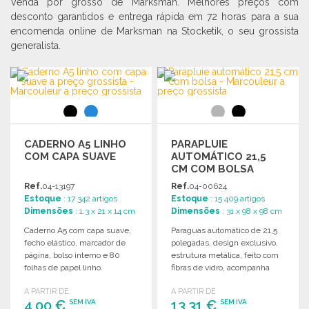
Venda por grosso de Marksman. Melhores preços com
desconto garantidos e entrega rápida em 72 horas para a sua
encomenda online de Marksman na Stocketik, o seu grossista
generalista.
CADERNO A5 LINHO
PARAPLUIE
COM CAPA SUAVE
AUTOMÁTICO 21,5
CM COM BOLSA
Ref.
04-13197
Ref.
04-00624
Estoque
: 17 342 artigos
Estoque
: 15 409 artigos
Dimensões
: 1.3 x 21 x 14 cm
Dimensões
: 31 x 98 x 98 cm
Caderno A5 com capa suave,
Paraguas automático de 21,5
fecho elástico, marcador de
polegadas, design exclusivo,
página, bolso interno e 80
estrutura metálica, feito com
folhas de papel linho.
fibras de vidro, acompanha
Dimensões: 21 x 1,3 x 14 cm.
bolsa de transporte.
A PARTIR DE
A PARTIR DE
4,00 €
13,31 €
SEM IVA
SEM IVA