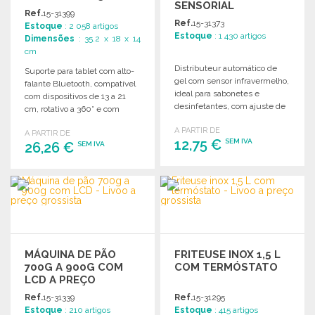
SENSORIAL
A PREÇO GROSSISTA
Ref.
15-31399
Ref.
15-31373
Estoque
: 2 058 artigos
Estoque
: 1 430 artigos
Dimensões
: 35.2 x 18 x 14
cm
Distributeur automático de
Suporte para tablet com alto-
gel com sensor infravermelho,
falante Bluetooth, compatível
ideal para sabonetes e
com dispositivos de 13 a 21
desinfetantes, com ajuste de
cm, rotativo a 360° e com
quantidade e fácil
microfone integrado.
A PARTIR DE
enchimento.
A PARTIR DE
12,75 €
SEM IVA
26,26 €
SEM IVA
ENCOMENDAR
ENCOMENDAR
Solicitar um orçamento
Solicitar um orçamento
MÁQUINA DE PÃO
FRITEUSE INOX 1,5 L
700G A 900G COM
COM TERMÓSTATO
LCD A PREÇO
GROSSISTA
Ref.
15-31339
Ref.
15-31295
Estoque
: 210 artigos
Estoque
: 415 artigos