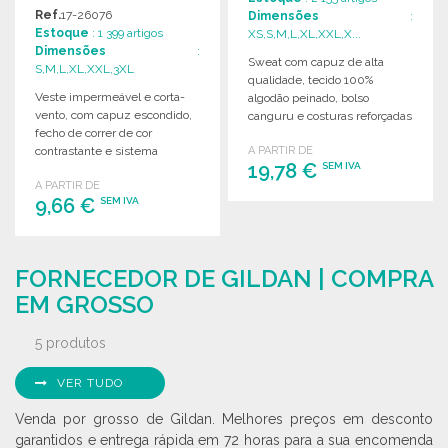
CAPUZ
Ref.
17-26076
Dimensões
:
Estoque
: 1 399 artigos
XS,S,M,L,XL,XXL,X...
Dimensões
:
Sweat com capuz de alta
S,M,L,XL,XXL,3XL
qualidade, tecido 100%
Veste impermeável e corta-
algodão peinado, bolso
vento, com capuz escondido,
canguru e costuras reforçadas
fecho de correr de cor
para maior durabilidade.
contrastante e sistema
A PARTIR DE
19,78 €
SEM IVA
dobrável integrado na bolsa.
A PARTIR DE
9,66 €
SEM IVA
ENCOMENDAR
Solicitar um orçamento
ENCOMENDAR
FORNECEDOR DE GILDAN | COMPRA
Solicitar um orçamento
EM GROSSO
5 produtos
VER TUDO
Venda por grosso de Gildan. Melhores preços em desconto
garantidos e entrega rápida em 72 horas para a sua encomenda