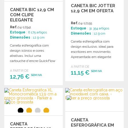
CANETA BIC JOTTER
CANETA BIC 12,9 CM
12,9 CM EM OFERTA
COM CLIPE
ELEGANTE
Ref.
04-12155
Ref.
04-12941
Estoque
: 31 354 artigos
Estoque
: 6 175 artigos
Dimensões
: 12.9 cm
Dimensões
: 12.9 cm
Caneta esferográfica com
Caneta esferográfica com
design exclusivo, ideal para
design icônico e cores
escritores em movimento.
atrativas. Inclui uma
Apresentada em elegante
cartouche d'encre QuickFlow
caixa de presente, inclui
e vem em caixa de presente.
A PARTIR DE
recarga.
A PARTIR DE
11,15 €
SEM IVA
12,76 €
SEM IVA
ENCOMENDAR
ENCOMENDAR
Solicitar um orçamento
Solicitar um orçamento
CANETA
CANETA
ESFEROGRÁFICA EM