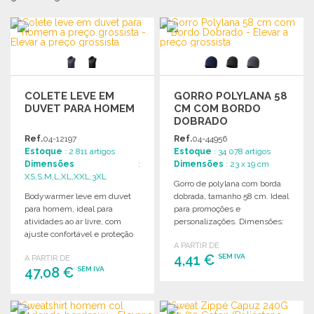
COLETE LEVE EM
GORRO POLYLANA 58
DUVET PARA HOMEM
CM COM BORDO
DOBRADO
Ref.
04-12197
Ref.
04-44956
Estoque
: 2 811 artigos
Estoque
: 34 078 artigos
Dimensões
:
Dimensões
: 23 x 19 cm
XS,S,M,L,XL,XXL,3XL
Gorro de polylana com borda
Bodywarmer leve em duvet
dobrada, tamanho 58 cm. Ideal
para homem, ideal para
para promoções e
atividades ao ar livre, com
personalizações. Dimensões:
ajuste confortável e proteção
23 x 19 cm.
A PARTIR DE
contra o vento.
4,41 €
SEM IVA
A PARTIR DE
47,08 €
SEM IVA
ENCOMENDAR
ENCOMENDAR
Solicitar um orçamento