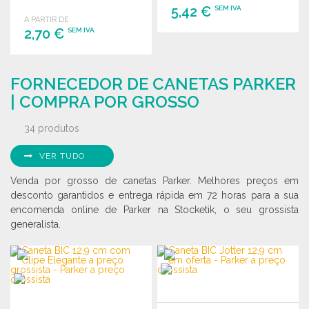
Etiqueta destacável.
5,42 €
SEM IVA
A PARTIR DE
2,70 €
SEM IVA
ENCOMENDAR
Solicitar um orçamento
ENCOMENDAR
FORNECEDOR DE CANETAS PARKER
Solicitar um orçamento
| COMPRA POR GROSSO
34 produtos
VER TUDO
Venda por grosso de canetas Parker. Melhores preços em
desconto garantidos e entrega rápida em 72 horas para a sua
encomenda online de Parker na Stocketik, o seu grossista
generalista.