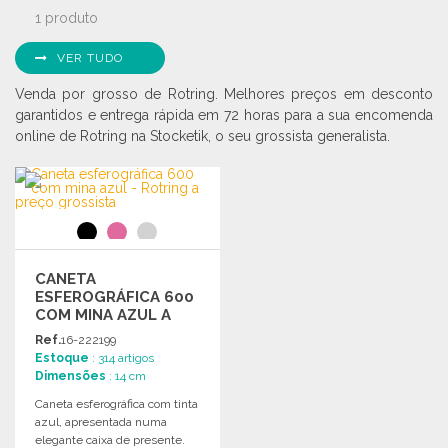
1 produto
VER TUDO
Venda por grosso de Rotring. Melhores preços em desconto
garantidos e entrega rápida em 72 horas para a sua encomenda
online de Rotring na Stocketik, o seu grossista generalista.
CANETA
ESFEROGRÁFICA 600
COM MINA AZUL A
PREÇO GROSSISTA
Ref.
16-222199
Estoque
: 314 artigos
Dimensões
: 14 cm
Caneta esferográfica com tinta
azul, apresentada numa
elegante caixa de presente.