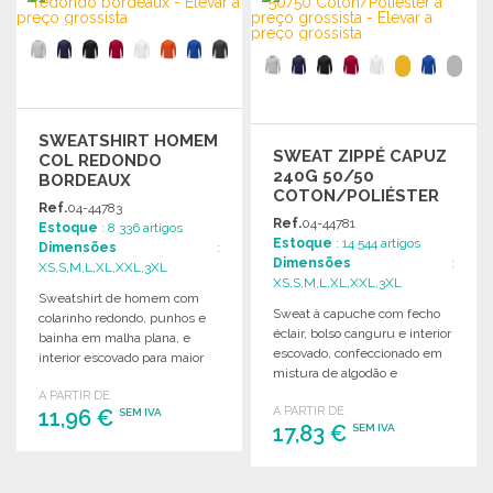
Solicitar um orçamento
SWEATSHIRT HOMEM
SWEAT ZIPPÉ CAPUZ
COL REDONDO
240G 50/50
BORDEAUX
COTON/POLIÉSTER
Ref.
04-44783
Ref.
04-44781
Estoque
: 8 336 artigos
Estoque
: 14 544 artigos
Dimensões
:
Dimensões
:
XS,S,M,L,XL,XXL,3XL
XS,S,M,L,XL,XXL,3XL
Sweatshirt de homem com
Sweat à capuche com fecho
colarinho redondo, punhos e
éclair, bolso canguru e interior
bainha em malha plana, e
escovado, confeccionado em
interior escovado para maior
mistura de algodão e
conforto.
poliéster.
A PARTIR DE
A PARTIR DE
11,96 €
SEM IVA
17,83 €
SEM IVA
ENCOMENDAR
ENCOMENDAR