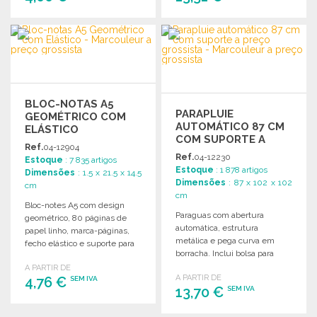
ENCOMENDAR
ENCOMENDAR
Solicitar um orçamento
Solicitar um orçamento
BLOC-NOTAS A5
PARAPLUIE
GEOMÉTRICO COM
AUTOMÁTICO 87 CM
ELÁSTICO
COM SUPORTE A
Ref.
04-12904
PREÇO GROSSISTA
Ref.
04-12230
Estoque
: 7 835 artigos
Estoque
: 1 878 artigos
Dimensões
: 1.5 x 21.5 x 14.5
Dimensões
: 87 x 102 x 102
cm
cm
Bloc-notes A5 com design
Paraguas com abertura
geométrico, 80 páginas de
automática, estrutura
papel linho, marca-páginas,
metálica e pega curva em
fecho elástico e suporte para
borracha. Inclui bolsa para
caneta. Dimensões: 21,5 x 1,5
transporte. Dimensões: 87 x Ø
A PARTIR DE
x 14,5 cm.
A PARTIR DE
4,76 €
102 cm.
SEM IVA
13,70 €
SEM IVA
ENCOMENDAR