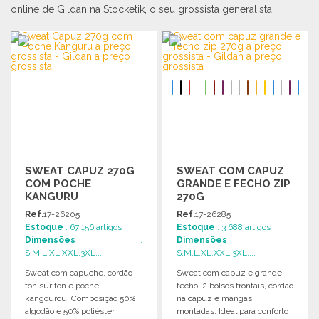
online de Gildan na Stocketik, o seu grossista generalista.
SWEAT CAPUZ 270G
SWEAT COM CAPUZ
COM POCHE
GRANDE E FECHO ZIP
KANGURU
270G
Ref.
17-26205
Ref.
17-26285
Estoque
: 67 156 artigos
Estoque
: 3 688 artigos
Dimensões
:
Dimensões
:
S,M,L,XL,XXL,3XL,...
S,M,L,XL,XXL,3XL,...
Sweat com capuche, cordão
Sweat com capuz e grande
ton sur ton e poche
fecho, 2 bolsos frontais, cordão
kangourou. Composição 50%
na capuz e mangas
algodão e 50% poliéster,
montadas. Ideal para conforto