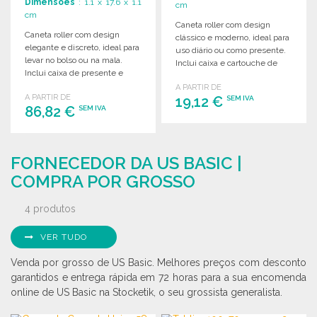
Dimensões
: 1.1 x 17.6 x 1.1
cm
cm
Caneta roller com design
Caneta roller com design
clássico e moderno, ideal para
elegante e discreto, ideal para
uso diário ou como presente.
levar no bolso ou na mala.
Inclui caixa e cartouche de
Inclui caixa de presente e
substituição.
recarga.
A PARTIR DE
A PARTIR DE
19,12 €
SEM IVA
86,82 €
SEM IVA
ENCOMENDAR
ENCOMENDAR
Solicitar um orçamento
FORNECEDOR DA US BASIC |
Solicitar um orçamento
COMPRA POR GROSSO
4 produtos
VER TUDO
Venda por grosso de US Basic. Melhores preços com desconto
garantidos e entrega rápida em 72 horas para a sua encomenda
online de US Basic na Stocketik, o seu grossista generalista.