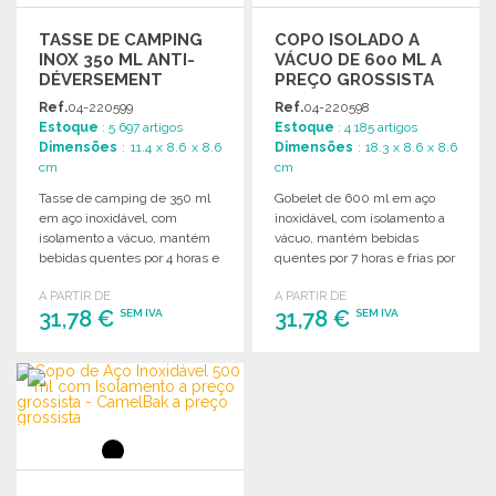
TASSE DE CAMPING
COPO ISOLADO A
INOX 350 ML ANTI-
VÁCUO DE 600 ML A
DÉVERSEMENT
PREÇO GROSSISTA
Ref.
04-220599
Ref.
04-220598
Estoque
: 5 697 artigos
Estoque
: 4 185 artigos
Dimensões
: 11.4 x 8.6 x 8.6
Dimensões
: 18.3 x 8.6 x 8.6
cm
cm
Tasse de camping de 350 ml
Gobelet de 600 ml em aço
em aço inoxidável, com
inoxidável, com isolamento a
isolamento a vácuo, mantém
vácuo, mantém bebidas
bebidas quentes por 4 horas e
quentes por 7 horas e frias por
frias por 6 horas.
14 horas.
A PARTIR DE
A PARTIR DE
31,78 €
31,78 €
SEM IVA
SEM IVA
ENCOMENDAR
ENCOMENDAR
Solicitar um orçamento
Solicitar um orçamento