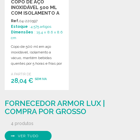
COPO DE AÇO
INOXIDÁVEL 500 ML
COM ISOLAMENTO A
PREÇO GROSSISTA
Ref.
04-220597
Estoque
: 4 575 artigos
Dimensões
: 15.4 x 8.6 x 8.6
cm
Copo de 500 ml em aço
inoxidável, isolamento a
vácuo, mantém bebidas
quentes por 5 horas e frias por
10 horas.
A PARTIR DE
28,04 €
SEM IVA
ENCOMENDAR
FORNECEDOR ARMOR LUX |
Solicitar um orçamento
COMPRA POR GROSSO
4 produtos
VER TUDO