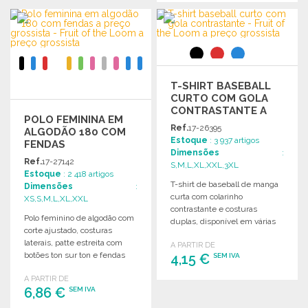
ENCOMENDAR
ENCOMENDAR
Solicitar um orçamento
Solicitar um orçamento
T-SHIRT BASEBALL
CURTO COM GOLA
CONTRASTANTE A
POLO FEMININA EM
PREÇO GROSSISTA
Ref.
17-26395
ALGODÃO 180 COM
Estoque
: 3 937 artigos
FENDAS
Dimensões
:
Ref.
17-27142
S,M,L,XL,XXL,3XL
Estoque
: 2 418 artigos
T-shirt de baseball de manga
Dimensões
:
curta com colarinho
XS,S,M,L,XL,XXL
contrastante e costuras
Polo feminino de algodão com
duplas, disponível em várias
corte ajustado, costuras
cores. Ideal para
laterais, patte estreita com
A PARTIR DE
personalização.
botões ton sur ton e fendas
4,15 €
SEM IVA
laterais.
A PARTIR DE
6,86 €
ENCOMENDAR
SEM IVA