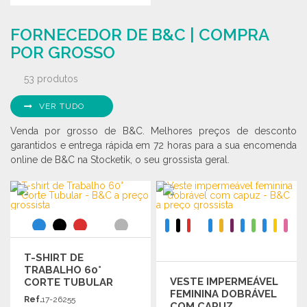
Solicitar um orçamento
ENCOMENDAR
FORNECEDOR DE B&C | COMPRA
Solicitar um orçamento
POR GROSSO
53 produtos
VER TUDO
Venda por grosso de B&C. Melhores preços de desconto
garantidos e entrega rápida em 72 horas para a sua encomenda
online de B&C na Stocketik, o seu grossista geral.
T-SHIRT DE
TRABALHO 60°
VESTE IMPERMEÁVEL
CORTE TUBULAR
FEMININA DOBRÁVEL
Ref.
17-26255
COM CAPUZ