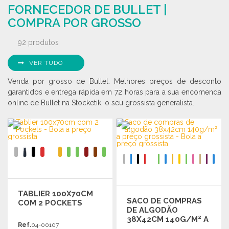
Solicitar um orçamento
FORNECEDOR DE BULLET |
Solicitar um orçamento
COMPRA POR GROSSO
92 produtos
VER TUDO
Venda por grosso de Bullet. Melhores preços de desconto
garantidos e entrega rápida em 72 horas para a sua encomenda
online de Bullet na Stocketik, o seu grossista generalista.
TABLIER 100X70CM
SACO DE COMPRAS
COM 2 POCKETS
DE ALGODÃO
38X42CM 140G/M² A
Ref.
04-00107
PREÇO GROSSISTA