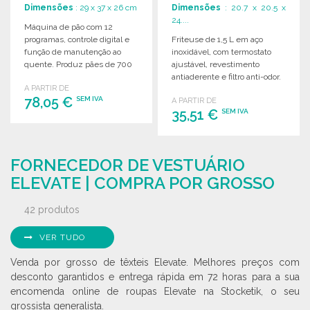
Dimensões
: 29 x 37 x 26 cm
Dimensões
: 20.7 x 20.5 x
24....
Máquina de pão com 12
programas, controle digital e
Friteuse de 1,5 L em aço
função de manutenção ao
inoxidável, com termostato
quente. Produz pães de 700
ajustável, revestimento
g ou 900 g.
antiaderente e filtro anti-odor.
A PARTIR DE
Ideal para frituras.
78,05 €
SEM IVA
A PARTIR DE
35,51 €
SEM IVA
ENCOMENDAR
ENCOMENDAR
Solicitar um orçamento
FORNECEDOR DE VESTUÁRIO
Solicitar um orçamento
ELEVATE | COMPRA POR GROSSO
42 produtos
VER TUDO
Venda por grosso de têxteis Elevate. Melhores preços com
desconto garantidos e entrega rápida em 72 horas para a sua
encomenda online de roupas Elevate na Stocketik, o seu
grossista generalista.