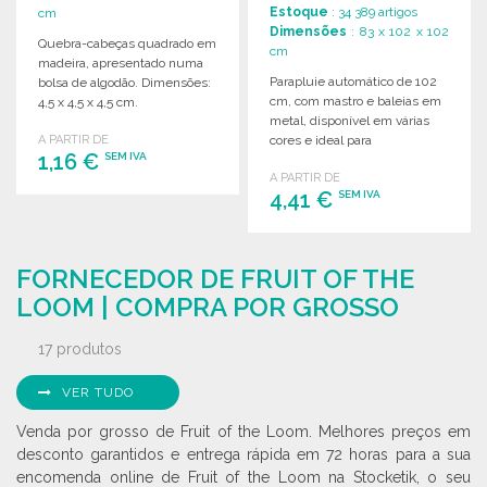
Estoque
: 34 389 artigos
cm
Dimensões
: 83 x 102 x 102
Quebra-cabeças quadrado em
cm
madeira, apresentado numa
Parapluie automático de 102
bolsa de algodão. Dimensões:
cm, com mastro e baleias em
4,5 x 4,5 x 4,5 cm.
metal, disponível em várias
A PARTIR DE
cores e ideal para
1,16 €
SEM IVA
personalização.
A PARTIR DE
4,41 €
SEM IVA
ENCOMENDAR
Solicitar um orçamento
ENCOMENDAR
FORNECEDOR DE FRUIT OF THE
Solicitar um orçamento
LOOM | COMPRA POR GROSSO
17 produtos
VER TUDO
Venda por grosso de Fruit of the Loom. Melhores preços em
desconto garantidos e entrega rápida em 72 horas para a sua
encomenda online de Fruit of the Loom na Stocketik, o seu