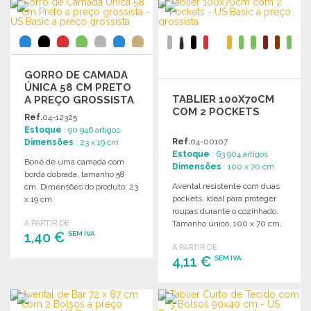
GORRO DE CAMADA
ÚNICA 58 CM PRETO
TABLIER 100X70CM
A PREÇO GROSSISTA
COM 2 POCKETS
Ref.
04-12325
Estoque
: 90 946 artigos
Ref.
04-00107
Dimensões
: 23 x 19 cm
Estoque
: 63 904 artigos
Boné de uma camada com
Dimensões
: 100 x 70 cm
borda dobrada, tamanho 58
Avental resistente com duas
cm. Dimensões do produto: 23
pockets, ideal para proteger
x 19 cm.
roupas durante o cozinhado.
A PARTIR DE
Tamanho único, 100 x 70 cm.
1,40 €
SEM IVA
A PARTIR DE
4,11 €
SEM IVA
ENCOMENDAR
Solicitar um orçamento
ENCOMENDAR