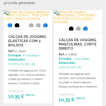
grossista generalista.
CALÇAS DE JOGGING
CALÇAS DE JOGGING
ELÁSTICAS COM 2
MASCULINAS, CORTE
BOLSOS
DIREITO
Ref.
17-26416
Ref.
17-26856
Estoque
: 8 709 artigos
Estoque
: 1 702 artigos
Dimensões
:
Dimensões
:
XS,S,M,L,XL,XXL,3XL
S,M,L,XL,XXL,3XL
Pantalão de jogging em 100%
Pantalão de jogging para
algodão, com cintura elástica,
homem, com cintura elástica
cordão ajustável e 2 bolsos
e cordão, e bolsos laterais.
laterais. Conforto e estilo
Design confortável e moderno.
garantidos.
A PARTIR DE
A PARTIR DE
10,35 €
SEM IVA
10,35 €
SEM IVA