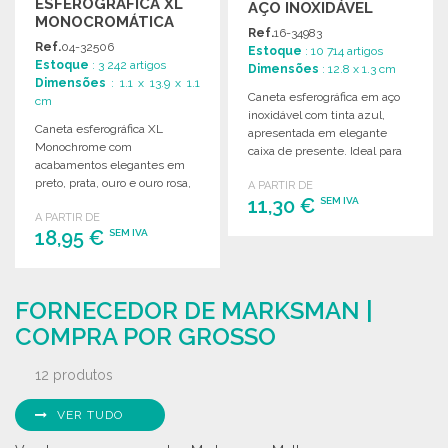
ESFEROGRÁFICA XL
AÇO INOXIDÁVEL
MONOCROMÁTICA
COM CAIXA.
Ref.
16-34983
13,9 CM
Ref.
04-32506
Estoque
: 10 714 artigos
Estoque
: 3 242 artigos
Dimensões
: 12.8 x 1.3 cm
Dimensões
: 1.1 x 13.9 x 1.1
Caneta esferográfica em aço
cm
inoxidável com tinta azul,
Caneta esferográfica XL
apresentada em elegante
Monochrome com
caixa de presente. Ideal para
acabamentos elegantes em
oferta ou uso pessoal.
preto, prata, ouro e ouro rosa,
A PARTIR DE
ideal para presentear.
11,30 €
SEM IVA
A PARTIR DE
18,95 €
SEM IVA
ENCOMENDAR
Solicitar um orçamento
ENCOMENDAR
FORNECEDOR DE MARKSMAN |
Solicitar um orçamento
COMPRA POR GROSSO
12 produtos
VER TUDO