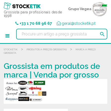
Painel de Gerenciamento de Cookies
Grupo Vegea
Grossista para profissionais desde
1998
+33 1 70 68 96 67
geral@stocketik.pt

>
>
STOCKETIK
PRODUTOS A PREÇOS GROSSISTAS
MARCA A PREÇO
GROSSISTA
Grossista em produtos de
marca | Venda por grosso