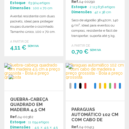
Ref.
04-00290
Estoque
: 63 904 artigos
Estoque
: 2 113 836 artigos
Dimensões
: 100 x 70 cm
Dimensões
: 42 x 38 cm
Avental resistente com duas
Saco de algodão 38x42cm, 140
pockets, ideal para proteger
g/m², ideal para eventos ou
roupas durante o cozinhado.
compras, resistente e fácil de
Tamanho único, 100 x 70 cm.
transportar, suporta até 5 kg.
A PARTIR DE
A PARTIR DE
4,11 €
SEM IVA
0,70 €
SEM IVA
ENCOMENDAR
ENCOMENDAR
Solicitar um orçamento
Solicitar um orçamento
QUEBRA-CABEÇA
QUADRADO EM
PARAGUAS
MADEIRA 4,5 CM
AUTOMÁTICO 102 CM
Ref.
04-00382
COM CABO DE
Estoque
: 11 054 artigos
MADEIRA
Ref.
04-00413
Dimensões
: 4.5 x 4.5 x 4.5