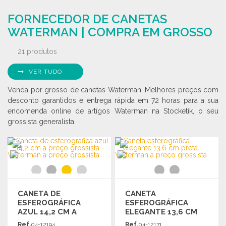
ENCOMENDAR
Solicitar um orçamento
FORNECEDOR DE CANETAS
Solicitar um orçamento
WATERMAN | COMPRA EM GROSSO
21 produtos
VER TUDO
Venda por grosso de canetas Waterman. Melhores preços com
desconto garantidos e entrega rápida em 72 horas para a sua
encomenda online de artigos Waterman na Stocketik, o seu
grossista generalista.
CANETA DE
CANETA
ESFEROGRÁFICA
ESFEROGRÁFICA
AZUL 14,2 CM A
ELEGANTE 13,6 CM
PREÇO GROSSISTA
PRETA
Ref.
04-12194
Ref.
04-12171