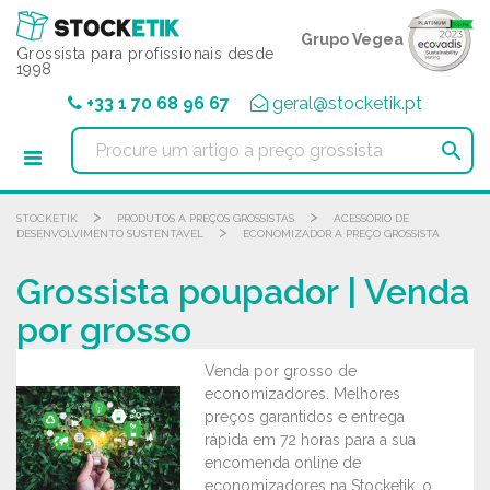
Painel de Gerenciamento de Cookies
Grupo Vegea
Grossista para profissionais desde
1998
+33 1 70 68 96 67
geral@stocketik.pt

>
>
STOCKETIK
PRODUTOS A PREÇOS GROSSISTAS
ACESSÓRIO DE
>
DESENVOLVIMENTO SUSTENTÁVEL
ECONOMIZADOR A PREÇO GROSSISTA
Grossista poupador | Venda
por grosso
Venda por grosso de
economizadores. Melhores
preços garantidos e entrega
rápida em 72 horas para a sua
encomenda online de
economizadores na Stocketik, o