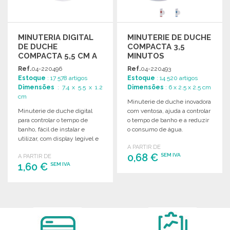
MINUTERIA DIGITAL
MINUTERIE DE DUCHE
DE DUCHE
COMPACTA 3,5
COMPACTA 5,5 CM A
MINUTOS
PREÇO GROSSISTA
Ref.
04-220496
Ref.
04-220493
Estoque
: 17 578 artigos
Estoque
: 14 520 artigos
Dimensões
: 7.4 x 5.5 x 1.2
Dimensões
: 6 x 2.5 x 2.5 cm
cm
Minuterie de duche inovadora
Minuterie de duche digital
com ventosa, ajuda a controlar
para controlar o tempo de
o tempo de banho e a reduzir
banho, fácil de instalar e
o consumo de água.
utilizar, com display legível e
A PARTIR DE
design compacto.
0,68 €
SEM IVA
A PARTIR DE
1,60 €
SEM IVA
ENCOMENDAR
ENCOMENDAR
Solicitar um orçamento
Solicitar um orçamento