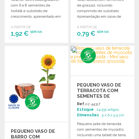
com 6 a 8 sementes de
de girassol, incluindo
hortelã e substrato de
comprimido de substrato.
crescimento, apresentado em
Apresentação em caixa de
caixa de madeira
kraft individual.
A PARTIR DE
A PARTIR DE
personalizável.
1,92 €
0,79 €
SEM IVA
SEM IVA
ENCOMENDAR
ENCOMENDAR
Solicitar um orçamento
Solicitar um orçamento
PEQUENO VASO DE
TERRACOTA COM
SEMENTES DE
MYOSOTIS A PREÇO
Ref.
02-44317
GROSSISTA
Estoque
: 24 931 artigos
Dimensões
: 5 x 6 x 5.5 cm
Pequeno pote de terracota
com sementes de myosotis,
PEQUENO VASO DE
incluindo uma tablet de terra.
BARRO COM