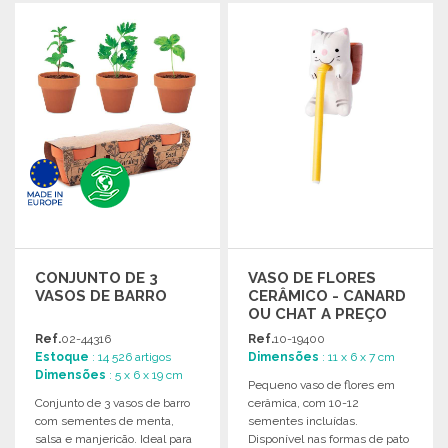
ENCOMENDAR
ENCOMENDAR
Solicitar um orçamento
Solicitar um orçamento
CONJUNTO DE 3
VASO DE FLORES
VASOS DE BARRO
CERÂMICO - CANARD
OU CHAT A PREÇO
GROSSISTA
Ref.
02-44316
Ref.
10-19400
Estoque
: 14 526 artigos
Dimensões
: 11 x 6 x 7 cm
Dimensões
: 5 x 6 x 19 cm
Pequeno vaso de flores em
Conjunto de 3 vasos de barro
cerâmica, com 10-12
com sementes de menta,
sementes incluídas.
salsa e manjericão. Ideal para
Disponível nas formas de pato