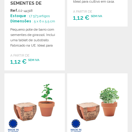
Ideal para cultivo em casa.
SEMENTES DE
GIRASSOL A PREÇO
Ref.
02-44318
A PARTIR DE
GROSSISTA
Estoque
: 17 573 artigos
1,12 €
SEM IVA
Dimensões
: 5 x 6 x 5.5 cm
Pequeno pote de barro com
ENCOMENDAR
sementes de girassol. Inclui
Solicitar um orçamento
uma tablet de substrato.
Fabricado na UE. Ideal para
cultivo.
A PARTIR DE
1,12 €
SEM IVA
ENCOMENDAR
Solicitar um orçamento