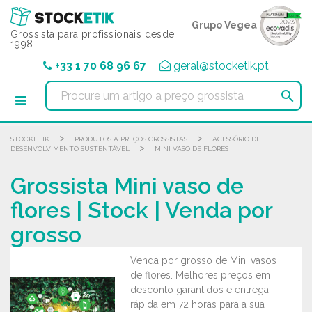
Painel de Gerenciamento de Cookies
Grupo Vegea
Grossista para profissionais desde
1998
+33 1 70 68 96 67
geral@stocketik.pt

>
>
STOCKETIK
PRODUTOS A PREÇOS GROSSISTAS
ACESSÓRIO DE
>
DESENVOLVIMENTO SUSTENTÁVEL
MINI VASO DE FLORES
Grossista Mini vaso de
flores | Stock | Venda por
grosso
Venda por grosso de Mini vasos
de flores. Melhores preços em
desconto garantidos e entrega
rápida em 72 horas para a sua