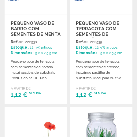
PEQUENO VASO DE
PEQUENO VASO DE
BARRO COM
TERRACOTA COM
SEMENTES DE MENTA
SEMENTES DE
CRESSÃO
Ref.
02-222538
Ref.
02-222539
Estoque
: 12 359 artigos
Estoque
: 12 598 artigos
Dimensões
: 5 x 6 x 5.5 cm
Dimensões
: 5 x 6 x 5.5 cm
Pequeno pote de terracota
Pequeno pote de terracota
com sementes de hortelã.
com sementes de cressão,
Inclui pastilha de substrato.
incluindo pastilha de
Produzido na UE. Não
substrato. Ideal para cultivo
disponível no Reino Unido.
em casa.
A PARTIR DE
A PARTIR DE
1,12 €
1,12 €
SEM IVA
SEM IVA
ENCOMENDAR
ENCOMENDAR
Solicitar um orçamento
Solicitar um orçamento