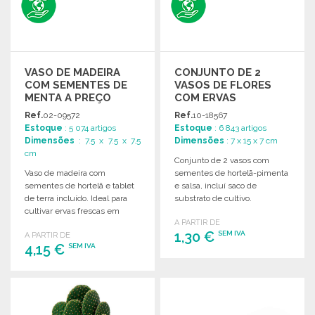
VASO DE MADEIRA
CONJUNTO DE 2
COM SEMENTES DE
VASOS DE FLORES
MENTA A PREÇO
COM ERVAS
GROSSISTA
Ref.
02-09572
Ref.
10-18567
Estoque
: 5 074 artigos
Estoque
: 6 843 artigos
Dimensões
: 7.5 x 7.5 x 7.5
Dimensões
: 7 x 15 x 7 cm
cm
Conjunto de 2 vasos com
Vaso de madeira com
sementes de hortelã-pimenta
sementes de hortelã e tablet
e salsa, incluí saco de
de terra incluído. Ideal para
substrato de cultivo.
cultivar ervas frescas em
A PARTIR DE
casa.
1,30 €
SEM IVA
A PARTIR DE
4,15 €
SEM IVA
ENCOMENDAR
ENCOMENDAR
Solicitar um orçamento
Solicitar um orçamento