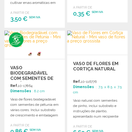
cultivar ervas aromáticas em
ou gato, apresentado em caixa
A PARTIR DE
casa.
de presente.
0,35 €
SEM IVA
A PARTIR DE
3,50 €
SEM IVA
ENCOMENDAR
ENCOMENDAR
Solicitar um orçamento
Solicitar um orçamento
VASO DE FLORES EM
VASO
CORTIÇA NATURAL
BIODEGRADÁVEL
COM SEMENTES DE
Ref.
10-116776
PETÚNIA A PREÇO
Ref.
10-17864
Dimensões
: 7.5 x 8.5 x 7.5
GROSSISTA
Dimensões
: 6.2 cm
cm
Vaso de flores biodegradável
Vaso natural com sementes
com sementes de pétunia em
de pinho, inclui substrato e
várias cores. Inclui substrato
instruções de plantio,
de crescimento e embalagem
apresentado num recipiente
em cartão reciclado.
de cortiça.
A PARTIR DE
A PARTIR DE
0,86 €
SEM IVA
SEM IVA