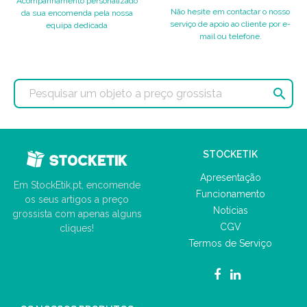
Acompanhamento personalizado
Não hesite em contactar o nosso
da sua encomenda pela nossa
serviço de apoio ao cliente por e-
equipa dedicada
mail ou telefone.

STOCKETIK
Apresentação
Em StockEtik.pt, encomende
Funcionamento
os seus artigos a preço
Notícias
grossista com apenas alguns
CGV
cliques!
Termos de Serviço