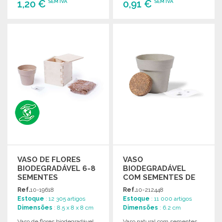
1,20 €
0,91 €
SEM IVA
SEM IVA
ENCOMENDAR
ENCOMENDAR
Solicitar um orçamento
Solicitar um orçamento
VASO DE FLORES
VASO
BIODEGRADÁVEL 6-8
BIODEGRADÁVEL
SEMENTES
COM SEMENTES DE
GIRASSOL
Ref.
10-19618
Ref.
10-212448
Estoque
: 12 305 artigos
Estoque
: 11 000 artigos
Dimensões
: 8.5 x 8 x 8 cm
Dimensões
: 6.2 cm
Vaso de flores biodegradável
Vaso natural com sementes