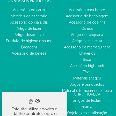
OS NOSSOS PRODUTOS
Acessório de carro
Acessório para beber
Materiais de escritório
Acessório de bricolagem
Acessório do dia a dia
Acessório de cozinha
Artigo de lazer
Caneta
Artigo desportivo
Artigo de relojoaria
Produto de higiene e saúde
Artigo para a casa
Bagagem
Acessório de marroquinaria
Acessório de beleza
Chaveiros
Saco
Acessório high-tech
Têxtil
Materiais antigos
Jogos e brinquedos
Material e fornecimentos para
CHR / HORECA
artigos de festas
marca
Este site utiliza cookies e
Objeto para sublimação
dá-lhe controle sobre o