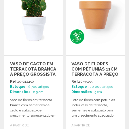
VASO DE CACTO EM
VASO DE FLORES
TERRACOTA BRANCA
COM PÉTUNIAS 11CM
A PREÇO GROSSISTA
TERRACOTA A PREÇO
GROSSISTA
Ref.
10-212450
Ref.
10-35155
Estoque
: 6 700 artigos
Estoque
: 20 000 artigos
Dimensões
: 6.5 cm
Dimensões
: 5 cm
Vaso de flores em terracota
Pote de flores com pétunias,
branca com sementes de
inclui vaso de terracota,
cacto e substrato de
sementes e substrato para
crescimento, apresentado em
um crescimento adequado.
caixa kraft individual.
Apresentado em caixa
A PARTIR DE
A PARTIR DE
atraente.