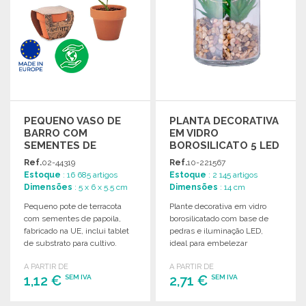
PEQUENO VASO DE
PLANTA DECORATIVA
BARRO COM
EM VIDRO
SEMENTES DE
BOROSILICATO 5 LED
PAPOILA
Ref.
02-44319
Ref.
10-221567
Estoque
: 16 685 artigos
Estoque
: 2 145 artigos
Dimensões
: 5 x 6 x 5.5 cm
Dimensões
: 14 cm
Pequeno pote de terracota
Plante decorativa em vidro
com sementes de papoila,
borosilicatado com base de
fabricado na UE, inclui tablet
pedras e iluminação LED,
de substrato para cultivo.
ideal para embelezar
qualquer espaço.
A PARTIR DE
A PARTIR DE
1,12 €
2,71 €
SEM IVA
SEM IVA