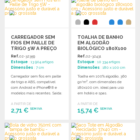
Solicitar um orçamento
Solicitar um orçamento
CARREGADOR SEM
TOALHA DE BANHO
FIOS EM PAILLE DE
EM ALGODÃO
TRIGO 5W A PREÇO
BIOLÓGICO 180X100
GROSSISTA
CM A PREÇO
Ref.
02-32359
Ref.
02-32431
GROSSISTA
Estoque
: 13 904 artigos
Estoque
: 10 334 artigos
Dimensões
: 7 cm
Dimensões
: 180 x 100 cm
Carregador sem fios em paille
Toalha em 100% algodão, 360
de trigo e ABS, compatível
gr/m², com dimensões de
com Android e iPhone® 8 e
180x100 cm, ideal para uso
modelos mais recentes. Saída:
em hotéis e spas.
DC5V/1A.
A PARTIR DE
A PARTIR DE
2,71 €
15,74 €
SEM IVA
SEM IVA
ENCOMENDAR
ENCOMENDAR
Solicitar um orçamento
Solicitar um orçamento