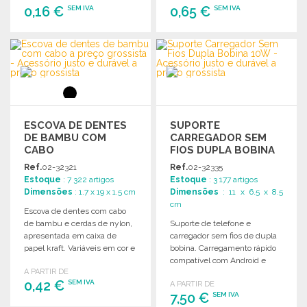
0,16 €
0,65 €
SEM IVA
SEM IVA
ENCOMENDAR
ENCOMENDAR
Solicitar um orçamento
Solicitar um orçamento
ESCOVA DE DENTES
SUPORTE
DE BAMBU COM
CARREGADOR SEM
CABO
FIOS DUPLA BOBINA
10W A PREÇO
Ref.
02-32321
Ref.
02-32335
GROSSISTA
Estoque
: 7 322 artigos
Estoque
: 3 177 artigos
Dimensões
: 1.7 x 19 x 1.5 cm
Dimensões
: 11 x 6.5 x 8.5
cm
Escova de dentes com cabo
de bambu e cerdas de nylon,
Suporte de telefone e
apresentada em caixa de
carregador sem fios de dupla
papel kraft. Variáveis em cor e
bobina. Carregamento rápido
tamanho.
compatível com Android e
A PARTIR DE
iPhone a partir do modelo 8.
0,42 €
SEM IVA
A PARTIR DE
7,50 €
SEM IVA