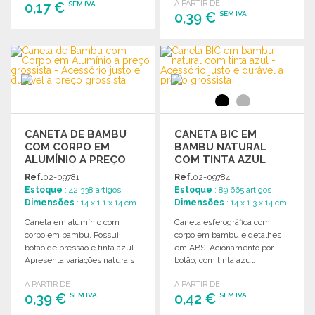
A PARTIR DE
0,17 €
SEM IVA
0,39 €
SEM IVA
ENCOMENDAR
ENCOMENDAR
Solicitar um orçamento
Solicitar um orçamento
CANETA DE BAMBU
CANETA BIC EM
COM CORPO EM
BAMBU NATURAL
ALUMÍNIO A PREÇO
COM TINTA AZUL
GROSSISTA
Ref.
02-09781
Ref.
02-09784
Estoque
: 42 338 artigos
Estoque
: 89 665 artigos
Dimensões
: 14 x 1.1 x 14 cm
Dimensões
: 14 x 1.3 x 14 cm
Caneta em alumínio com
Caneta esferográfica com
corpo em bambu. Possui
corpo em bambu e detalhes
botão de pressão e tinta azul.
em ABS. Acionamento por
Apresenta variações naturais
botão, com tinta azul.
de cor e tamanho.
Variantes naturais de cor e
A PARTIR DE
A PARTIR DE
tamanho.
0,39 €
0,42 €
SEM IVA
SEM IVA