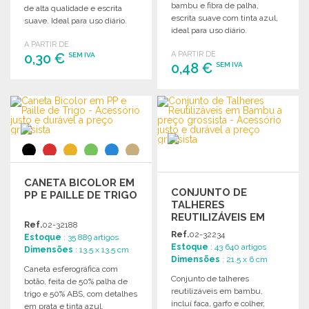
bambu e fibra de palha,
de alta qualidade e escrita
escrita suave com tinta azul,
suave. Ideal para uso diário.
ideal para uso diário.
A PARTIR DE
A PARTIR DE
0,30 €
SEM IVA
0,48 €
SEM IVA
ENCOMENDAR
ENCOMENDAR
Solicitar um orçamento
Solicitar um orçamento
CANETA BICOLOR EM
CONJUNTO DE
PP E PAILLE DE TRIGO
TALHERES
REUTILIZÁVEIS EM
Ref.
02-32188
BAMBU A PREÇO
Ref.
02-32234
Estoque
: 35 889 artigos
GROSSISTA
Estoque
: 43 640 artigos
Dimensões
: 13.5 x 13.5 cm
Dimensões
: 21.5 x 6 cm
Caneta esferográfica com
Conjunto de talheres
botão, feita de 50% palha de
reutilizáveis em bambu,
trigo e 50% ABS, com detalhes
incluí faca, garfo e colher,
em prata e tinta azul.