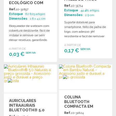
ECOLÓGICO COM
Ref.
10-31714
ADESIVO 3M
Ref.
10-31697
Estoque
: 44 481 artigos
Estoque
: 82 825 artigos
Dimensões
: 2.9 cm
Dimensões
: 1.6 x 4.1 cm
Suporte dobrável para
Bloqueador de webcam com
smartphone, feito de palha de
cobertura deslizante, fácil de
trigo, com adesivo 3M
instalar e remove-se sem
resistente e fácil de remover
deixar resíduos, garantindo
sem deixar resíduos.
privacidade nos dispositivos
A PARTIR DE
A PARTIR DE
eletrónicos.
0,17 €
SEM IVA
0,03 €
SEM IVA
ENCOMENDAR
ENCOMENDAR
Solicitar um orçamento
Solicitar um orçamento
COLUNA
AURICULARES
BLUETOOTH
INTRAAURAIS
COMPACTA EM
BLUETOOTH® 5.0
BAMBU NATURAL
Ref.
10-31824
NATURAIS