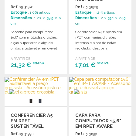
Ref.
05-31978
Ref.
05-31989
Estoque
: 1 061 artigos
Estoque
: 3 239 artigos
Dimensões
: 28 x 39.5 x 6
Dimensões
: 2 x 33.1 x 24.5
cm
cm
Sacoche para computador
Conférencier A4 zippado em
15,6" com múltiplas divisões,
rPET, com várias divisões
alças superiores e alça de
internas e bloco de notas
ombro ajustável e removível.
reciclado. Ideal para
Dimensões: 39.5 x 6 x 28 cm.
organização e praticidade.
A PARTIR DE
A PARTIR DE
21,32 €
17,01 €
SEM IVA
SEM IVA
ENCOMENDAR
ENCOMENDAR
Solicitar um orçamento
Solicitar um orçamento
CONFÉRENCIER A5
CAPA PARA
EM RPET
COMPUTADOR 15,6"
SUSTENTÁVEL
EM RPET AWARE
Ref.
05-31990
Ref.
05-31991