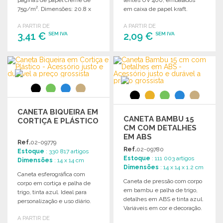
75g/m². Dimensões: 20.8 x
em caixa de papel kraft.
13.5 x 1.1 cm.
A PARTIR DE
A PARTIR DE
3,41 €
2,09 €
SEM IVA
SEM IVA
ENCOMENDAR
ENCOMENDAR
Solicitar um orçamento
Solicitar um orçamento
CANETA BIQUEIRA EM
CANETA BAMBU 15
CORTIÇA E PLÁSTICO
CM COM DETALHES
EM ABS
Ref.
02-09779
Ref.
02-09780
Estoque
: 330 817 artigos
Estoque
: 111 003 artigos
Dimensões
: 14 x 14 cm
Dimensões
: 14 x 14 x 1.2 cm
Caneta esferográfica com
Caneta de pressão com corpo
corpo em cortiça e palha de
em bambu e palha de trigo,
trigo, tinta azul. Ideal para
detalhes em ABS e tinta azul.
personalização e uso diário.
Variáveis em cor e decoração.
A PARTIR DE