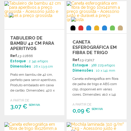
Solicitar um orçamento
ENCOMENDAR
Solicitar um orçamento
TABULEIRO DE
CANETA
BAMBU 42 CM PARA
ESFEROGRÁFICA EM
APERITIVOS
FIBRA DE TRIGO
Ref.
13-22866
10X141MM A PREÇO
Ref.
13-23017
Estoque
: 2 341 artigos
GROSSISTA
Estoque
: 368 229 artigos
Dimensões
: 26 x 13.5 cm
Dimensões
: 10 x 141 mm
Prato em bambu de 42 cm,
Caneta esferográfica em fibra
perfeito para servir aperitivos.
de palha de trigo e ABS com
Produto embalado em caixa
clip, disponível em várias
de cartão. Dimensões: 420 x
cores. Dimensões: ø10 x 141
134 x 10 mm.
mm.
A PARTIR DE
A PARTIR DE
3,07 €
SEM IVA
0,09 €
SEM IVA
ENCOMENDAR
ENCOMENDAR
Solicitar um orçamento