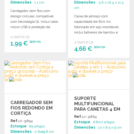
Dimensões
: 1.1 cm
Dimensões
: 5.6 x 16.4 x 11.5
cm
Carregador sem fios com
design circular, compatível
Caixa de almoço com
com tecnologia Qi, inclui cabo
capacidade de 600 ml,
micro USB e proteção de
fabricada em aço inoxidável,
segurança.
inclui talheres de bambu e
A PARTIR DE
tampa hermética.
1,99 €
SEM IVA
A PARTIR DE
4,66 €
SEM IVA
ENCOMENDAR
ENCOMENDAR
Solicitar um orçamento
Solicitar um orçamento
SUPORTE
CARREGADOR SEM
MULTIFUNCIONAL
FIOS REDONDO EM
PARA CANETAS 4 EM
CORTIÇA
1
Ref.
10-31864
Ref.
10-31854
Estoque
: 6 800 artigos
Estoque
: 85 artigos
Dimensões
: 10 x 8.5 x 9 cm
Dimensões
: 0.6xø9.8 cm