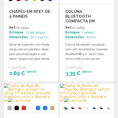
CHAPÉU EM RPET DE
COLUNA
5 PAINÉIS
BLUETOOTH
COMPACTA EM
BAMBU E CIMENTO A
Ref.
16-29241
Ref.
10-31855
PREÇO GROSSISTA
Estoque
: 12 952 artigos
Estoque
: 7 artigos
Dimensões
: 20 x 23.5 cm
Dimensões
: 6.8 cm
Boné de 5 painéis com fivela
Coluna Bluetooth compacta
de ajuste em plástico, ideal
com 3W de potência, conexão
para personalização e uso
Bluetooth® 5.0, inclui cabo
diário. Disponível para venda
micro USB e manual em
por grosso.
espanhol e inglês.
A PARTIR DE
A PARTIR DE
0,89 €
3,39 €
SEM IVA
SEM IVA
ENCOMENDAR
ENCOMENDAR
Solicitar um orçamento
Solicitar um orçamento