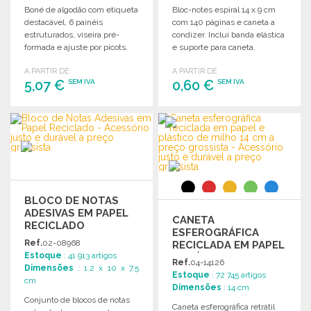
Boné de algodão com etiqueta
Bloc-notes espiral 14 x 9 cm
destacável, 6 painéis
com 140 páginas e caneta a
estruturados, viseira pré-
condizer. Inclui banda elástica
formada e ajuste por picots.
e suporte para caneta.
Ideal para personalização.
A PARTIR DE
A PARTIR DE
5,07 €
0,60 €
SEM IVA
SEM IVA
ENCOMENDAR
ENCOMENDAR
Solicitar um orçamento
Solicitar um orçamento
BLOCO DE NOTAS
ADESIVAS EM PAPEL
CANETA
RECICLADO
ESFEROGRÁFICA
Ref.
02-08968
RECICLADA EM PAPEL
Estoque
: 41 913 artigos
E PLÁSTICO DE
Ref.
04-14126
Dimensões
: 1.2 x 10 x 7.5
MILHO 14 CM A
Estoque
: 72 745 artigos
cm
PREÇO GROSSISTA
Dimensões
: 14 cm
Conjunto de blocos de notas
Caneta esferográfica retrátil