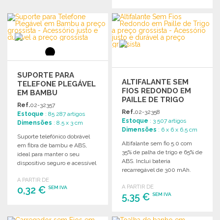
ENCOMENDAR
ENCOMENDAR
Solicitar um orçamento
Solicitar um orçamento
SUPORTE PARA
ALTIFALANTE SEM
TELEFONE PLEGÁVEL
FIOS REDONDO EM
EM BAMBU
PAILLE DE TRIGO
Ref.
02-32357
Ref.
02-32358
Estoque
: 85 287 artigos
Estoque
: 3 507 artigos
Dimensões
: 8.5 x 3 cm
Dimensões
: 6 x 6 x 6.5 cm
Suporte telefónico dobrável
Altifalante sem fio 5.0 com
em fibra de bambu e ABS,
35% de palha de trigo e 65% de
ideal para manter o seu
ABS. Inclui bateria
dispositivo seguro e acessível
recarregável de 300 mAh.
em qualquer lugar.
A PARTIR DE
A PARTIR DE
0,32 €
SEM IVA
5,35 €
SEM IVA
ENCOMENDAR
ENCOMENDAR