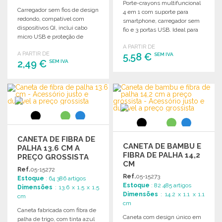
Porte-crayons multifuncional
Carregador sem fios de design
4 em 1 com suporte para
redondo, compatível com
smartphone, carregador sem
dispositivos QI, inclui cabo
fio e 3 portas USB. Ideal para
micro USB e proteção de
organização e funcionalidade.
segurança integrada.
A PARTIR DE
A PARTIR DE
5,58 €
SEM IVA
2,49 €
SEM IVA
ENCOMENDAR
ENCOMENDAR
Solicitar um orçamento
Solicitar um orçamento
CANETA DE FIBRA DE
CANETA DE BAMBU E
PALHA 13.6 CM A
FIBRA DE PALHA 14,2
PREÇO GROSSISTA
CM
Ref.
05-15272
Ref.
05-15273
Estoque
: 64 386 artigos
Estoque
: 82 485 artigos
Dimensões
: 13.6 x 1.5 x 1.5
Dimensões
: 14.2 x 1.1 x 1.1
cm
cm
Caneta fabricada com fibra de
Caneta com design único em
palha de trigo, com tinta azul