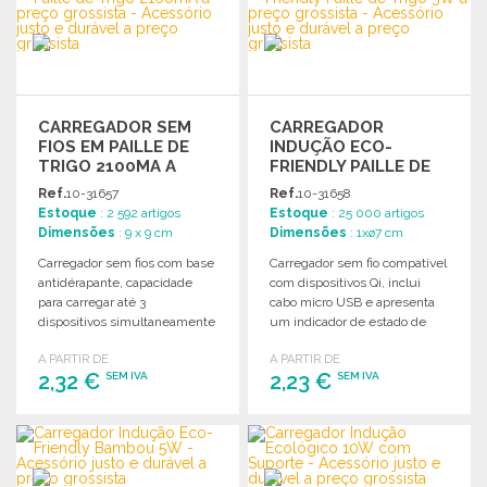
Solicitar um orçamento
CARREGADOR SEM
CARREGADOR
FIOS EM PAILLE DE
INDUÇÃO ECO-
TRIGO 2100MA A
FRIENDLY PAILLE DE
PREÇO GROSSISTA
TRIGO 5W A PREÇO
Ref.
10-31657
Ref.
10-31658
GROSSISTA
Estoque
: 2 592 artigos
Estoque
: 25 000 artigos
Dimensões
: 9 x 9 cm
Dimensões
: 1xø7 cm
Carregador sem fios com base
Carregador sem fio compatível
antidérapante, capacidade
com dispositivos Qi, inclui
para carregar até 3
cabo micro USB e apresenta
dispositivos simultaneamente
um indicador de estado de
e compatível com tecnologia
carga.
A PARTIR DE
A PARTIR DE
Qi.
2,32 €
2,23 €
SEM IVA
SEM IVA
ENCOMENDAR
ENCOMENDAR
Solicitar um orçamento
Solicitar um orçamento