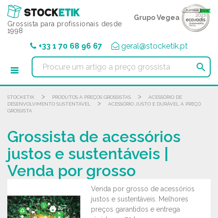
Painel de Gerenciamento de Cookies
Grupo Vegea
Grossista para profissionais desde
1998
+33 1 70 68 96 67
geral@stocketik.pt

>
>
STOCKETIK
PRODUTOS A PREÇOS GROSSISTAS
ACESSÓRIO DE
>
DESENVOLVIMENTO SUSTENTÁVEL
ACESSÓRIO JUSTO E DURÁVEL A PREÇO
GROSSISTA
Grossista de acessórios
justos e sustentáveis |
Venda por grosso
Venda por grosso de acessórios
justos e sustentáveis. Melhores
preços garantidos e entrega