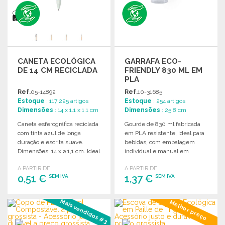
CANETA ECOLÓGICA
GARRAFA ECO-
DE 14 CM RECICLADA
FRIENDLY 830 ML EM
PLA
Ref.
05-14892
Ref.
10-31685
Estoque
: 117 225 artigos
Estoque
: 254 artigos
Dimensões
: 14 x 1.1 x 1.1 cm
Dimensões
: 25.8 cm
Caneta esferográfica reciclada
Gourde de 830 ml fabricada
com tinta azul de longa
em PLA resistente, ideal para
duração e escrita suave.
bebidas, com embalagem
Dimensões: 14 x ø 1,1 cm. Ideal
individual e manual em
para uso diário.
espanhol e inglês.
A PARTIR DE
A PARTIR DE
0,51 €
1,37 €
SEM IVA
SEM IVA
ENCOMENDAR
ENCOMENDAR
Mais vendidos #3
Melhor preço
Solicitar um orçamento
Solicitar um orçamento