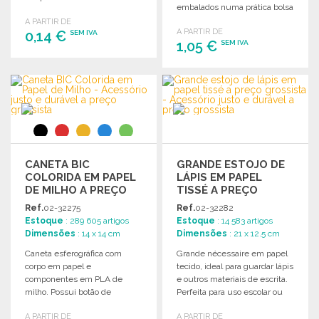
embalados numa prática bolsa
de tecido.
A PARTIR DE
A PARTIR DE
0,14 €
SEM IVA
1,05 €
SEM IVA
ENCOMENDAR
ENCOMENDAR
Solicitar um orçamento
Solicitar um orçamento
CANETA BIC
GRANDE ESTOJO DE
COLORIDA EM PAPEL
LÁPIS EM PAPEL
DE MILHO A PREÇO
TISSÉ A PREÇO
GROSSISTA
GROSSISTA
Ref.
02-32275
Ref.
02-32282
Estoque
: 289 605 artigos
Estoque
: 14 583 artigos
Dimensões
: 14 x 14 cm
Dimensões
: 21 x 12.5 cm
Caneta esferográfica com
Grande nécessaire em papel
corpo em papel e
tecido, ideal para guardar lápis
componentes em PLA de
e outros materiais de escrita.
milho. Possui botão de
Perfeita para uso escolar ou
pressão e tinta azul.
escritório.
A PARTIR DE
A PARTIR DE