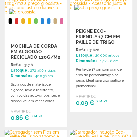
Solicitar um orçamento
Solicitar um orçamento
PEIGNE ECO-
FRIENDLY 17 CM EM
PAILLE DE TRIGO
MOCHILA DE CORDA
Ref.
10-31626
EM ALGODÃO
Estoque
: 29 000 artigos
RECICLADO 120G/M2
Dimensões
: 17 x 2.8 cm
Ref.
10-31518
Pente de 17 cm com grande
Estoque
: 272 300 artigos
área de personalização na
Dimensões
: 42 x 38 cm
pega, ideal para uso prático e
Sac à dos de material de
promocional.
algodão, leve e resistente,
com cordas auto-grippantes e
A PARTIR DE
disponível em várias cores.
0,09 €
SEM IVA
Capacidade até 9kg.
A PARTIR DE
0,86 €
ENCOMENDAR
SEM IVA
Solicitar um orçamento
ENCOMENDAR