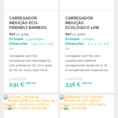
CARREGADOR
CARREGADOR
INDUÇÃO ECO-
INDUÇÃO
FRIENDLY BAMBOU
ECOLÓGICO 10W
5W
COM SUPORTE
Ref.
10-31659
Ref.
10-31660
Estoque
: 3 332 artigos
Estoque
: 2 artigos
Dimensões
: 1.4 x 11.2 x 6.9
Dimensões
: 11.2 x 7 x 8.6
cm
cm
Carregador sem fios
Carregador sem fios com
compatível com tecnologia Qi,
suporte para telefone,
com entrada 5V DC 2A e saída
carregamento rápido de 10 W
5V DC 1A. Inclui cabo micro
e compatível com dispositivos
USB.
Qi. Inclui cabo micro USB.
A PARTIR DE
A PARTIR DE
2,91 €
3,56 €
SEM IVA
SEM IVA
ENCOMENDAR
ENCOMENDAR
Solicitar um orçamento
Solicitar um orçamento