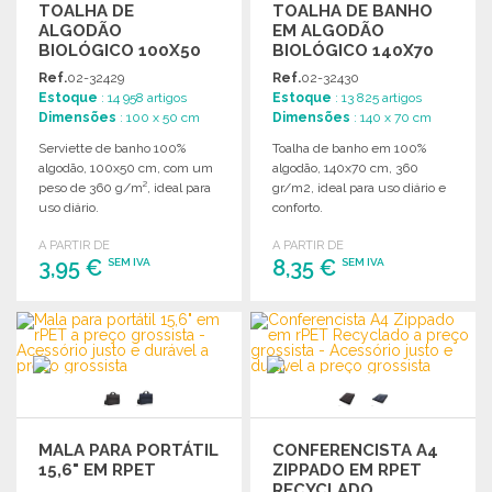
TOALHA DE
TOALHA DE BANHO
ALGODÃO
EM ALGODÃO
BIOLÓGICO 100X50
BIOLÓGICO 140X70
CM 360G/M²
CM
Ref.
02-32429
Ref.
02-32430
Estoque
: 14 958 artigos
Estoque
: 13 825 artigos
Dimensões
: 100 x 50 cm
Dimensões
: 140 x 70 cm
Serviette de banho 100%
Toalha de banho em 100%
algodão, 100x50 cm, com um
algodão, 140x70 cm, 360
peso de 360 g/m², ideal para
gr/m2, ideal para uso diário e
uso diário.
conforto.
A PARTIR DE
A PARTIR DE
3,95 €
8,35 €
SEM IVA
SEM IVA
ENCOMENDAR
ENCOMENDAR
Solicitar um orçamento
Solicitar um orçamento
MALA PARA PORTÁTIL
CONFERENCISTA A4
15,6" EM RPET
ZIPPADO EM RPET
RECYCLADO