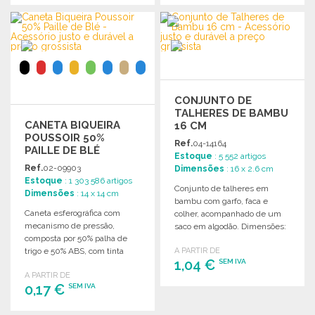
ENCOMENDAR
ENCOMENDAR
Solicitar um orçamento
Solicitar um orçamento
CONJUNTO DE
TALHERES DE BAMBU
CANETA BIQUEIRA
16 CM
POUSSOIR 50%
Ref.
04-14164
PAILLE DE BLÉ
Estoque
: 5 552 artigos
Ref.
02-09903
Dimensões
: 16 x 2.6 cm
Estoque
: 1 303 586 artigos
Conjunto de talheres em
Dimensões
: 14 x 14 cm
bambu com garfo, faca e
Caneta esferográfica com
colher, acompanhado de um
mecanismo de pressão,
saco em algodão. Dimensões:
composta por 50% palha de
16 x 2,6 cm.
trigo e 50% ABS, com tinta
A PARTIR DE
1,04 €
SEM IVA
azul.
A PARTIR DE
0,17 €
SEM IVA
ENCOMENDAR