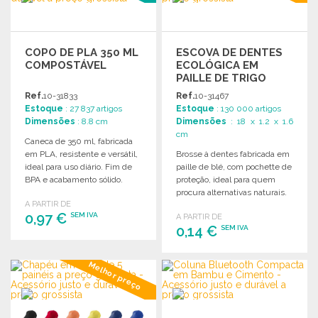
COPO DE PLA 350 ML
ESCOVA DE DENTES
COMPOSTÁVEL
ECOLÓGICA EM
PAILLE DE TRIGO
Ref.
10-31833
Ref.
10-31467
Estoque
: 27 837 artigos
Estoque
: 130 000 artigos
Dimensões
: 8.8 cm
Dimensões
: 18 x 1.2 x 1.6
cm
Caneca de 350 ml, fabricada
em PLA, resistente e versátil,
Brosse à dentes fabricada em
ideal para uso diário. Fim de
paille de blé, com pochette de
BPA e acabamento sólido.
proteção, ideal para quem
procura alternativas naturais.
A PARTIR DE
0,97 €
SEM IVA
A PARTIR DE
0,14 €
SEM IVA
ENCOMENDAR
ENCOMENDAR
Melhor preço
Solicitar um orçamento
Solicitar um orçamento