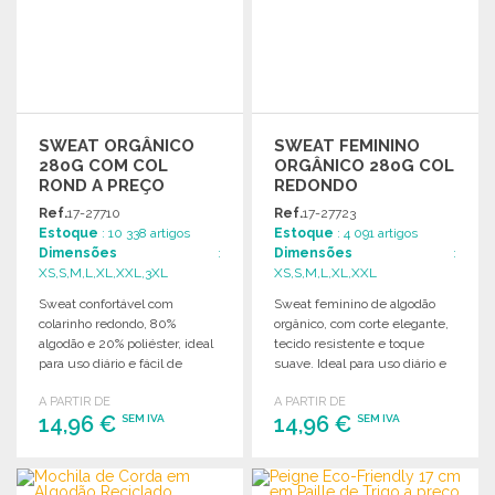
SWEAT ORGÂNICO
SWEAT FEMININO
280G COM COL
ORGÂNICO 280G COL
ROND A PREÇO
REDONDO
GROSSISTA
Ref.
17-27710
Ref.
17-27723
Estoque
: 10 338 artigos
Estoque
: 4 091 artigos
Dimensões
:
Dimensões
:
XS,S,M,L,XL,XXL,3XL
XS,S,M,L,XL,XXL
Sweat confortável com
Sweat feminino de algodão
colarinho redondo, 80%
orgânico, com corte elegante,
algodão e 20% poliéster, ideal
tecido resistente e toque
para uso diário e fácil de
suave. Ideal para uso diário e
personalizar.
conforto.
A PARTIR DE
A PARTIR DE
14,96 €
14,96 €
SEM IVA
SEM IVA
ENCOMENDAR
ENCOMENDAR