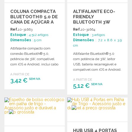
COLUNA COMPACTA
ALTIFALANTE ECO-
BLUETOOTH® 5.0 DE
FRIENDLY
CANA DE AÇÚCAR A
BLUETOOTH 3W
PREÇO GROSSISTA
45MM A PREÇO
Ref.
10-31663
Ref.
10-31664
GROSSISTA
Estoque
: 4 512 artigos
Estoque
: 3 artigos
Dimensões
: 5 cm
Dimensões
: 7.2 x 8.6 x 3.9
cm
Altifalante compacto com
conexão Bluetooth® 5.0,
Altifalante Bluetooth® 5.0
potência de 3W, compatível
com potência de 3W, leitor
com iOS e Android, inclui cabo
USB, bateria recarregável e
de carregamento.
compatível com iOS e Android.
A PARTIR DE
3,42 €
SEM IVA
A PARTIR DE
5,12 €
SEM IVA
ENCOMENDAR
ENCOMENDAR
Solicitar um orçamento
Solicitar um orçamento
HUB USB 4 PORTAS