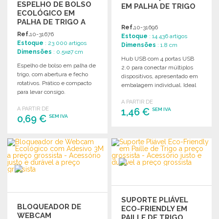
ESPELHO DE BOLSO
EM PALHA DE TRIGO
ECOLÓGICO EM
PALHA DE TRIGO A
Ref.
10-31696
PREÇO GROSSISTA
Ref.
10-31676
Estoque
: 14 436 artigos
Estoque
: 23 000 artigos
Dimensões
: 1.8 cm
Dimensões
: 0.5xø7 cm
Hub USB com 4 portas USB
Espelho de bolso em palha de
2.0 para conectar múltiplos
trigo, com abertura e fecho
dispositivos, apresentado em
rotativos. Prático e compacto
embalagem individual. Ideal
para levar consigo.
para personalização.
A PARTIR DE
A PARTIR DE
1,46 €
SEM IVA
0,69 €
SEM IVA
ENCOMENDAR
ENCOMENDAR
Solicitar um orçamento
Solicitar um orçamento
SUPORTE PLIÁVEL
BLOQUEADOR DE
ECO-FRIENDLY EM
WEBCAM
PAILLE DE TRIGO