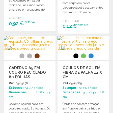
autocolantes em papel
com corpo em papel
reciclado, incluindo blocos
biodegradável e acabamentos
amarelos e marcadores de
em plástico de milho,
páginas coloridos.
disponível em várias cores.
A PARTIR DE
A PARTIR DE
0,92 €
SEM IVA
0,12 €
SEM IVA
ENCOMENDAR
ENCOMENDAR
Solicitar um orçamento
Solicitar um orçamento
CADERNO A5 EM
ÓCULOS DE SOL EM
COURO RECICLADO
FIBRA DE PALHA 14,5
80 FOLHAS
CM
Ref.
05-15298
Ref.
05-14889
Estoque
: 34 013 artigos
Estoque
: 32 639 artigos
Dimensões
: 1.1 x 20.8 x 13.5
Dimensões
: 5.3 x 14.5 x 2.8
cm
cm
Caderno A5 com capa em
Óculos de sol com armação
couro reciclado, 80 folhas/160
em fibra de palha de trigo e
páginas de papel creme de
lentes UV 400, embalados