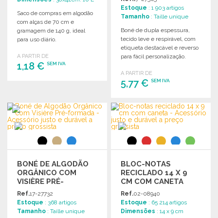
Estoque
: 1 903 artigos
Saco de compras em algodão
Tamanho
: Taille unique
com alças de 70 cm e
Boné de dupla espessura,
gramagem de 140 g, ideal
tecido leve e respirável, com
para uso diário.
etiqueta destacável e reverso
A PARTIR DE
para fácil personalização.
1,18 €
SEM IVA
A PARTIR DE
5,77 €
SEM IVA
ENCOMENDAR
Solicitar um orçamento
ENCOMENDAR
Solicitar um orçamento
BONÉ DE ALGODÃO
BLOC-NOTAS
ORGÂNICO COM
RECICLADO 14 X 9
VISIÈRE PRÉ-
CM COM CANETA
FORMADA
Ref.
17-27732
Ref.
02-08940
Estoque
: 368 artigos
Estoque
: 65 214 artigos
Tamanho
: Taille unique
Dimensões
: 14 x 9 cm