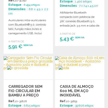
Ref.
10-31750
Estoque
: 1 400 artigos
Estoque
: 6 494 artigos
Dimensões
: 7 x 7.4 x 4.5 cm
Dimensões
: 6.8 x 4.5 x 2.2
Altifalante Bluetooth
cm
compacto com potência de
Auriculares intra-auriculares
3W, conexão Bluetooth 5.0,
com Bluetooth® 5.0, controlo
entrada jack 3,5 mm e cabo de
tátil, função mãos livres e
carregamento incluído.
carregamento USB. Inclui
A PARTIR DE
caixa de carregamento
5,43 €
SEM IVA
A PARTIR DE
elegante.
5,91 €
SEM IVA
ENCOMENDAR
Solicitar um orçamento
ENCOMENDAR
Solicitar um orçamento
CARREGADOR SEM
CAIXA DE ALMOÇO
FIO CIRCULAR EM
600 ML EM AÇO
BAMBU A PREÇO
INOXIDÁVEL
GROSSISTA
Ref.
10-31826
Ref.
10-31851
Estoque
: 6 815 artigos
Estoque
: 39 806 artigos