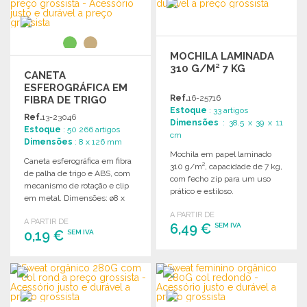
Solicitar um orçamento
MOCHILA LAMINADA
310 G/M² 7 KG
CANETA
ESFEROGRÁFICA EM
Ref.
16-25716
FIBRA DE TRIGO
Estoque
: 33 artigos
8X126MM
Ref.
13-23046
Dimensões
: 38.5 x 39 x 11
Estoque
: 50 266 artigos
cm
Dimensões
: 8 x 126 mm
Mochila em papel laminado
Caneta esferográfica em fibra
310 g/m², capacidade de 7 kg,
de palha de trigo e ABS, com
com fecho zip para um uso
mecanismo de rotação e clip
prático e estiloso.
em metal. Dimensões: ø8 x
126 mm.
A PARTIR DE
A PARTIR DE
6,49 €
SEM IVA
0,19 €
SEM IVA
ENCOMENDAR
ENCOMENDAR
Solicitar um orçamento
Solicitar um orçamento