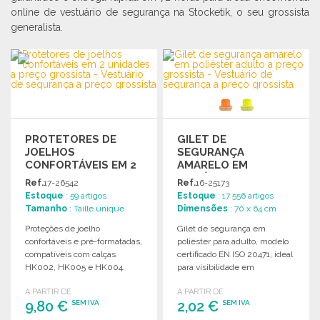
online de vestuário de segurança na Stocketik, o seu grossista
generalista.
PROTETORES DE
GILET DE
JOELHOS
SEGURANÇA
CONFORTÁVEIS EM 2
AMARELO EM
UNIDADES
POLIÉSTER ADULTO
Ref.
17-26542
Ref.
16-25173
Estoque
: 59 artigos
Estoque
: 17 556 artigos
Tamanho
: Taille unique
Dimensões
: 70 x 64 cm
Proteções de joelho
Gilet de segurança em
confortáveis e pré-formatadas,
poliéster para adulto, modelo
compatíveis com calças
certificado EN ISO 20471, ideal
HK002, HK005 e HK004.
para visibilidade em
Vendidas em conjuntos de 2.
ambientes de trabalho.
A PARTIR DE
A PARTIR DE
9,80 €
2,02 €
SEM IVA
SEM IVA