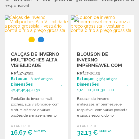
responsável.
CALÇAS DE INVERNO
BLOUSON DE
MULTIPOCHES ALTA
INVERNO
VISIBILIDADE
IMPERMEÁVEL COM
CAPUZ
Ref.
37-47961
Ref.
17-26169
Estoque
: 6 026 artigos
Estoque
: 5 564 artigos
Dimensões
:
Dimensões
:
40,42,46,44,48,50...
S,M,L,XL,XXL,3XL,4XL
Pantalão de inverno multi-
Blouson de inverno
poches, alta visibilidade, com
matelassé, impermeável e
cintura elástica e várias
respirável, com várias pockets
opções de armazenamento.
e capuz escondido no
Ideal para trabalho e
colarinho. Ideal para
A PARTIR DE
A PARTIR DE
segurança.
personalização.
16,67 €
32,13 €
SEM IVA
SEM IVA