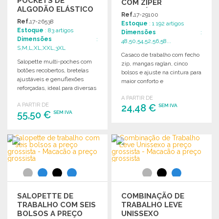
POCKETS DE
COM ZÍPER
ALGODÃO ELÁSTICO
ASSIMÉTRICO
Ref.
17-29100
Ref.
17-26538
Estoque
: 1 192 artigos
Estoque
: 83 artigos
Dimensões
:
Dimensões
:
48,50,54,52,56,58...
S,M,L,XL,XXL,3XL
Casaco de trabalho com fecho
Salopette multi-poches com
zip, mangas raglan, cinco
botões recobertos, bretelas
bolsos e ajuste na cintura para
ajustáveis e genuflexões
maior conforto e
reforçadas, ideal para diversas
funcionalidade.
atividades profissionais.
A PARTIR DE
A PARTIR DE
24,48 €
SEM IVA
55,50 €
SEM IVA
ENCOMENDAR
ENCOMENDAR
Solicitar um orçamento
Solicitar um orçamento
SALOPETTE DE
COMBINAÇÃO DE
TRABALHO COM SEIS
TRABALHO LEVE
BOLSOS A PREÇO
UNISSEXO