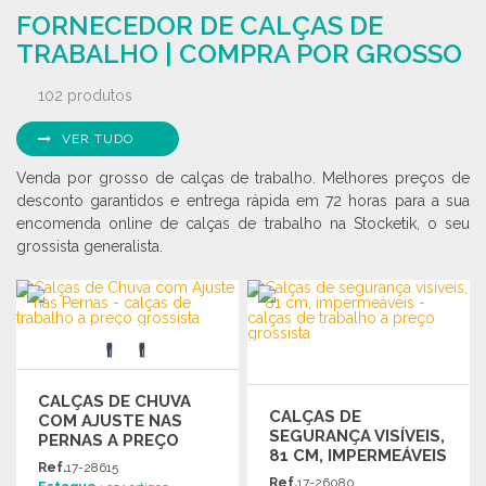
Solicitar um orçamento
FORNECEDOR DE CALÇAS DE
Solicitar um orçamento
TRABALHO | COMPRA POR GROSSO
102 produtos
VER TUDO
Venda por grosso de calças de trabalho. Melhores preços de
desconto garantidos e entrega rápida em 72 horas para a sua
encomenda online de calças de trabalho na Stocketik, o seu
grossista generalista.
CALÇAS DE CHUVA
CALÇAS DE
COM AJUSTE NAS
SEGURANÇA VISÍVEIS,
PERNAS A PREÇO
81 CM, IMPERMEÁVEIS
GROSSISTA
Ref.
17-28615
Ref.
17-26080