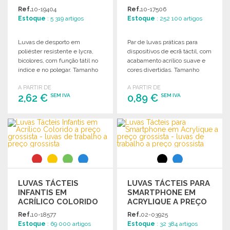
Ref.
10-19404
Ref.
10-17506
Estoque
: 5 319 artigos
Estoque
: 252 100 artigos
Luvas de desporto em
Par de luvas práticas para
poliéster resistente e lycra,
dispositivos de ecrã táctil, com
bicolores, com função tátil no
acabamento acrílico suave e
índice e no polegar. Tamanho
cores divertidas. Tamanho
único adulto.
único.
A PARTIR DE
A PARTIR DE
2,62 €
0,89 €
SEM IVA
SEM IVA
ENCOMENDAR
ENCOMENDAR
Solicitar um orçamento
Solicitar um orçamento
LUVAS TÁCTEIS
LUVAS TÁCTEIS PARA
INFANTIS EM
SMARTPHONE EM
ACRÍLICO COLORIDO
ACRYLIQUE A PREÇO
A PREÇO GROSSISTA
GROSSISTA
Ref.
10-18577
Ref.
02-03925
Estoque
: 69 000 artigos
Estoque
: 32 384 artigos