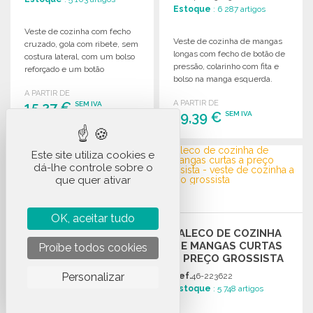
Estoque
: 6 287 artigos
Veste de cozinha com fecho
Veste de cozinha de mangas
cruzado, gola com ribete, sem
longas com fecho de botão de
costura lateral, com um bolso
pressão, colarinho com fita e
reforçado e um botão
bolso na manga esquerda.
suplente.
A PARTIR DE
A PARTIR DE
15,27 €
SEM IVA
19,39 €
SEM IVA
ENCOMENDAR
ENCOMENDAR
Este site utiliza cookies e
Solicitar um orçamento
dá-lhe controle sobre o
Solicitar um orçamento
que quer ativar
OK, aceitar tudo
JALECO DE COZINHA
JALECO DE COZINHA
DE MANGAS LONGAS
DE MANGAS CURTAS
Proíbe todos cookies
A PREÇO GROSSISTA
Ref.
46-223636
Personalizar
Ref.
46-223622
Estoque
: 4 900 artigos
Estoque
: 5 748 artigos
Veste de cozinha de mangas