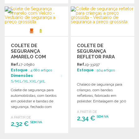
ENCOMENDAR
ENCOMENDAR
Solicitar um orçamento
Solicitar um orçamento
COLETE DE
COLETE DE
SEGURANÇA
SEGURANÇA
AMARELO COM
REFLETOR PARA
VELCRO
CRIANÇAS
Ref.
17-26580
Ref.
19-33297
Estoque
: 4 680 artigos
Estoque
: 504 artigos
Dimensões
:
S/M,L/XL,XXL/3XL
Chaleco de segurança para
Colete de segurança para
crianças, com bandas
automobilistas, com bordos
refletoras, fabricado em
em poliéster e bandas de
poliéster. Embalagem de 300
segurança, fechado com
unidades. Dimensões:
A PARTIR DE
velcros de 4 cm. Certificação
44x33x54cm.
2,34 €
SEM IVA
A PARTIR DE
EN ISO20471.
2,32 €
SEM IVA
ENCOMENDAR
ENCOMENDAR