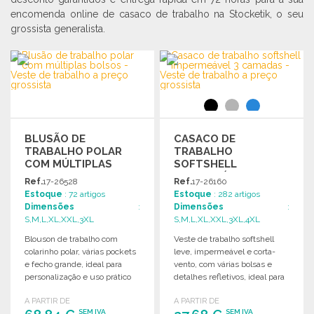
encomenda online de casaco de trabalho na Stocketik, o seu
grossista generalista.
BLUSÃO DE
CASACO DE
TRABALHO POLAR
TRABALHO
COM MÚLTIPLAS
SOFTSHELL
BOLSOS A PREÇO
IMPERMEÁVEL 3
Ref.
17-26528
Ref.
17-26160
GROSSISTA
CAMADAS
Estoque
: 72 artigos
Estoque
: 282 artigos
Dimensões
:
Dimensões
:
S,M,L,XL,XXL,3XL
S,M,L,XL,XXL,3XL,4XL
Blouson de trabalho com
Veste de trabalho softshell
colarinho polar, várias pockets
leve, impermeável e corta-
e fecho grande, ideal para
vento, com várias bolsas e
personalização e uso prático
detalhes refletivos, ideal para
no dia a dia.
uso profissional.
A PARTIR DE
A PARTIR DE
SEM IVA
SEM IVA