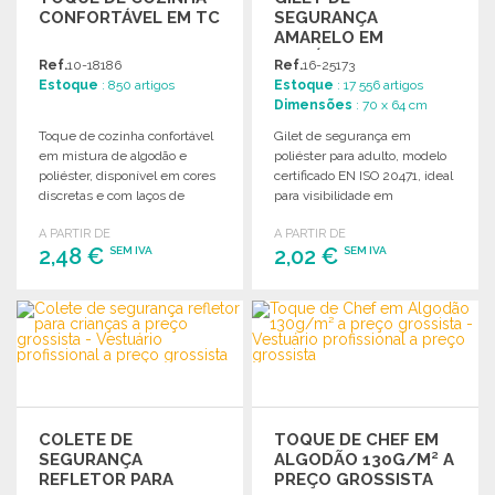
CONFORTÁVEL EM TC
SEGURANÇA
AMARELO EM
POLIÉSTER ADULTO
Ref.
10-18186
Ref.
16-25173
Estoque
: 850 artigos
Estoque
: 17 556 artigos
Dimensões
: 70 x 64 cm
Toque de cozinha confortável
Gilet de segurança em
em mistura de algodão e
poliéster para adulto, modelo
poliéster, disponível em cores
certificado EN ISO 20471, ideal
discretas e com laços de
para visibilidade em
ajuste.
ambientes de trabalho.
A PARTIR DE
A PARTIR DE
2,48 €
2,02 €
SEM IVA
SEM IVA
ENCOMENDAR
ENCOMENDAR
Solicitar um orçamento
Solicitar um orçamento
COLETE DE
TOQUE DE CHEF EM
SEGURANÇA
ALGODÃO 130G/M² A
REFLETOR PARA
PREÇO GROSSISTA