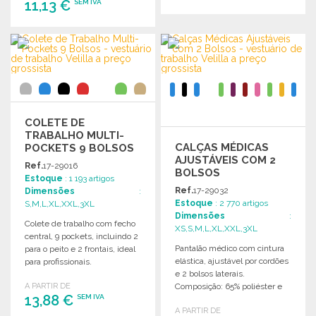
11,13 €
SEM IVA
ENCOMENDAR
ENCOMENDAR
Solicitar um orçamento
Solicitar um orçamento
COLETE DE
TRABALHO MULTI-
CALÇAS MÉDICAS
POCKETS 9 BOLSOS
AJUSTÁVEIS COM 2
Ref.
17-29016
BOLSOS
Estoque
: 1 193 artigos
Ref.
17-29032
Dimensões
:
Estoque
: 2 770 artigos
S,M,L,XL,XXL,3XL
Dimensões
:
Colete de trabalho com fecho
XS,S,M,L,XL,XXL,3XL
central, 9 pockets, incluindo 2
Pantalão médico com cintura
para o peito e 2 frontais, ideal
elástica, ajustável por cordões
para profissionais.
e 2 bolsos laterais.
A PARTIR DE
Composição: 65% poliéster e
13,88 €
SEM IVA
35% algodão.
A PARTIR DE