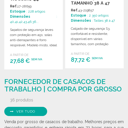
TAMANHO 38 A 47
Ref.
17-28659
Ref.
43-219857
Estoque
: 228 artigos
Estoque
: 2 350 artigos
Dimensões
:
Dimensões
: Tailles 38 à 47
40,41,42,43,46,36...
Calçado de segurança S3,
Sapatos de segurança leves
confortável e resistente,
com proteção em aço, solas
disponível em várias
anti-derrapantes e forro
tamanhos, com proteção
respirável. Modelo misto, ideal
máxima e design inovador.
para diversas atividades.
A PARTIR DE
A PARTIR DE
87,72 €
SEM IVA
27,68 €
SEM IVA
ENCOMENDAR
ENCOMENDAR
FORNECEDOR DE CASACOS DE
Solicitar um orçamento
Solicitar um orçamento
TRABALHO | COMPRA POR GROSSO
36 produtos
VER TUDO
Venda por grosso de casacos de trabalho. Melhores preços em
desconto garantidos e entrega rápida em 72 horas para a sua