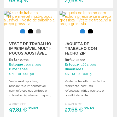
68,84 €
27,68 €
ENCOMENDAR
ENCOMENDAR
Solicitar um orçamento
Solicitar um orçamento
VESTE DE TRABALHO
JAQUETA DE
IMPERMEÁVEL MULTI-
TRABALHO COM
POÇOS AJUSTÁVEL
FECHO ZIP
RESISTENTE A PREÇO
Ref.
17-27336
Ref.
17-28622
GROSSISTA
Estoque
: 290 artigos
Estoque
: 166 artigos
Dimensões
:
Dimensões
:
S,M,L,XL,XXL,3XL
XS,S,M,L,XL,XXL,3...
Veste multi-poches,
Veste de trabalho com fecho
respirante e impermeável,
resistente, costuras
com reforços nos ombros e
reforçadas, várias pockets e
cotovelos. Ajustes em capuz,
possibilidade de
punhos e base. Acesso à
personalização. Ideal para
A PARTIR DE
A PARTIR DE
personalização.
ambientes profissionais.
97,81 €
27,68 €
SEM IVA
SEM IVA