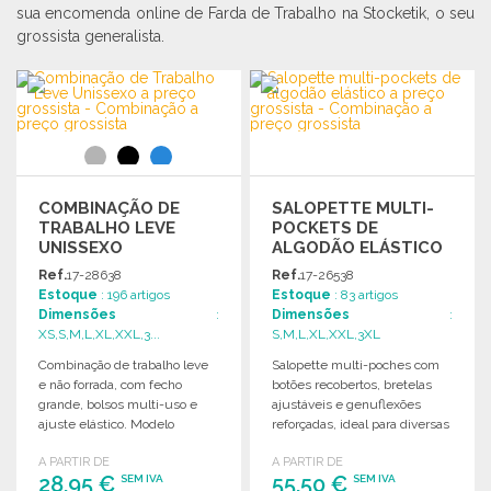
sua encomenda online de Farda de Trabalho na Stocketik, o seu
grossista generalista.
COMBINAÇÃO DE
SALOPETTE MULTI-
TRABALHO LEVE
POCKETS DE
UNISSEXO
ALGODÃO ELÁSTICO
Ref.
17-28638
Ref.
17-26538
Estoque
: 196 artigos
Estoque
: 83 artigos
Dimensões
:
Dimensões
:
XS,S,M,L,XL,XXL,3...
S,M,L,XL,XXL,3XL
Combinação de trabalho leve
Salopette multi-poches com
e não forrada, com fecho
botões recobertos, bretelas
grande, bolsos multi-uso e
ajustáveis e genuflexões
ajuste elástico. Modelo
reforçadas, ideal para diversas
unissexo.
atividades profissionais.
A PARTIR DE
A PARTIR DE
28,95 €
55,50 €
SEM IVA
SEM IVA