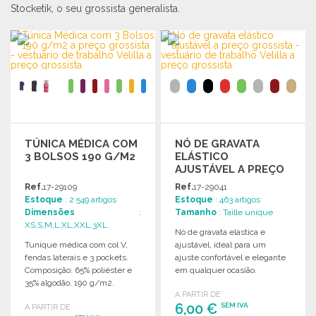
Stocketik, o seu grossista generalista.
TÚNICA MÉDICA COM
NÓ DE GRAVATA
3 BOLSOS 190 G/M2
ELÁSTICO
AJUSTÁVEL A PREÇO
GROSSISTA
Ref.
17-29109
Ref.
17-29041
Estoque
: 2 549 artigos
Estoque
: 463 artigos
Dimensões
:
Tamanho
: Taille unique
XS,S,M,L,XL,XXL,3XL
Nó de gravata elástica e
Tunique médica com col V,
ajustável, ideal para um
fendas laterais e 3 pockets.
ajuste confortável e elegante
Composição: 65% poliéster e
em qualquer ocasião.
35% algodão, 190 g/m2.
A PARTIR DE
6,00 €
SEM IVA
A PARTIR DE