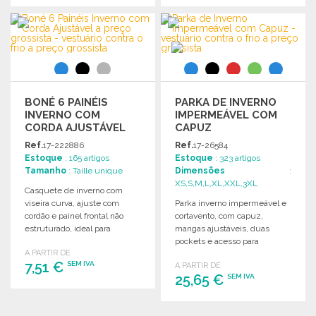
ENCOMENDAR
ENCOMENDAR
Solicitar um orçamento
Solicitar um orçamento
BONÉ 6 PAINÉIS
PARKA DE INVERNO
INVERNO COM
IMPERMEÁVEL COM
CORDA AJUSTÁVEL
CAPUZ
Ref.
17-222886
Ref.
17-26584
Estoque
: 165 artigos
Estoque
: 323 artigos
Tamanho
: Taille unique
Dimensões
:
XS,S,M,L,XL,XXL,3XL
Casquete de inverno com
viseira curva, ajuste com
Parka inverno impermeável e
cordão e painel frontal não
cortavento, com capuz,
estruturado, ideal para
mangas ajustáveis, duas
conforto e estilo.
pockets e acesso para
A PARTIR DE
personalização. Ideal para frio
7,51 €
SEM IVA
A PARTIR DE
intenso.
25,65 €
SEM IVA
ENCOMENDAR
ENCOMENDAR