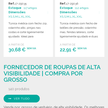
GROSSISTA
GROSSISTA
Ref.
17-29035
Ref.
17-29036
Estoque
: 117 artigos
Estoque
: 112 artigos
Dimensões
:
Dimensões
:
XS,S,M,L,XL,XXL
XS,S,M,L,XL,XXL
Túnica médica com fecho zip,
Túnica médica com fecho de
colarinho alto, pinças nas
botões de pressão, colarinho
costas e corte ligeiramente
mao, fendas laterais, corte
ajustado. Ideal para
ligeiramente ajustado e duas
profissionais de saúde.
pockets.
A PARTIR DE
A PARTIR DE
30,68 €
22,91 €
SEM IVA
SEM IVA
ENCOMENDAR
ENCOMENDAR
FORNECEDOR DE ROUPAS DE ALTA
Solicitar um orçamento
Solicitar um orçamento
VISIBILIDADE | COMPRA POR
GROSSO
140 produtos
VER TUDO
Venda por grosso de vestuário de alta visibilidade. Os melhores