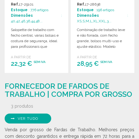
GROSSISTA
Ref.
17-29101
Ref.
17-28638
Estoque
: 776 artigos
Estoque
: 196 artigos
Dimensões
:
Dimensões
:
40,42,46,36,44,48...
XS,S,M,L,XL,XXL,3...
Salopette de trabalho com
Combinação de trabalho leve
fecho central, várias bolsas e
e não forrada, com fecho
costura de segurança, ideal
grande, bolsos multi-uso e
para profissionais que
ajuste elástico. Modelo
necessitam de conforto e
unissexo.
A PARTIR DE
A PARTIR DE
funcionalidade.
22,32 €
28,95 €
SEM IVA
SEM IVA
ENCOMENDAR
ENCOMENDAR
FORNECEDOR DE FARDOS DE
Solicitar um orçamento
Solicitar um orçamento
TRABALHO | COMPRA POR GROSSO
3 produtos
VER TUDO
Venda por grosso de Fardas de Trabalho. Melhores preços
com desconto garantidos e entrega rápida em 72 horas para a