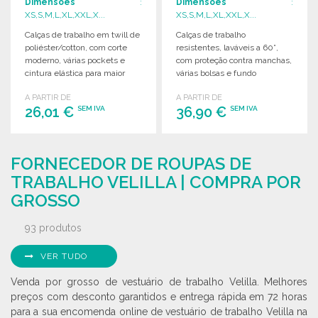
Dimensões
:
Dimensões
:
XS,S,M,L,XL,XXL,X...
XS,S,M,L,XL,XXL,X...
Calças de trabalho em twill de
Calças de trabalho
poliéster/cotton, com corte
resistentes, laváveis a 60°,
moderno, várias pockets e
com proteção contra manchas,
cintura elástica para maior
várias bolsas e fundo
conforto. Laváveis a 40°.
reforçado para trabalho
A PARTIR DE
A PARTIR DE
manual.
26,01 €
36,90 €
SEM IVA
SEM IVA
ENCOMENDAR
ENCOMENDAR
FORNECEDOR DE ROUPAS DE
Solicitar um orçamento
Solicitar um orçamento
TRABALHO VELILLA | COMPRA POR
GROSSO
93 produtos
VER TUDO
Venda por grosso de vestuário de trabalho Velilla. Melhores
preços com desconto garantidos e entrega rápida em 72 horas
para a sua encomenda online de vestuário de trabalho Velilla na