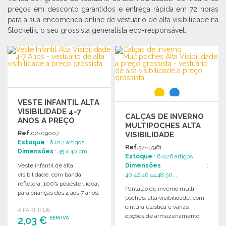
preços em desconto garantidos e entrega rápida em 72 horas
para a sua encomenda online de vestuário de alta visibilidade na
Stocketik, o seu grossista generalista eco-responsável.
VESTE INFANTIL ALTA
VISIBILIDADE 4-7
CALÇAS DE INVERNO
ANOS A PREÇO
MULTIPOCHES ALTA
GROSSISTA
Ref.
02-09007
VISIBILIDADE
Estoque
: 6 012 artigos
Ref.
37-47961
Dimensões
: 45 x 40 cm
Estoque
: 6 026 artigos
Veste infantil de alta
Dimensões
:
visibilidade, com banda
40,42,46,44,48,50...
refletora, 100% poliéster, ideal
Pantalão de inverno multi-
para crianças dos 4 aos 7 anos.
poches, alta visibilidade, com
cintura elástica e várias
A PARTIR DE
opções de armazenamento.
2,03 €
SEM IVA
Ideal para trabalho e