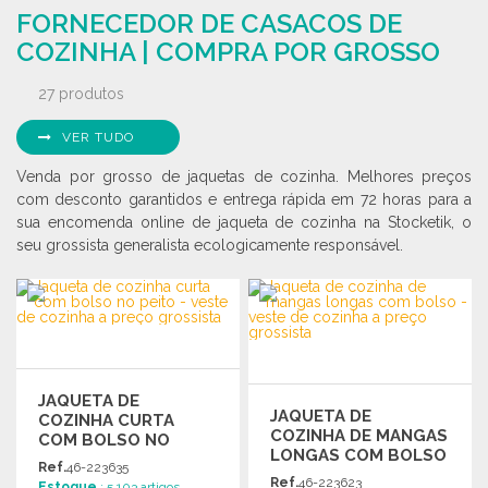
Solicitar um orçamento
FORNECEDOR DE CASACOS DE
Solicitar um orçamento
COZINHA | COMPRA POR GROSSO
27 produtos
VER TUDO
Venda por grosso de jaquetas de cozinha. Melhores preços
com desconto garantidos e entrega rápida em 72 horas para a
sua encomenda online de jaqueta de cozinha na Stocketik, o
seu grossista generalista ecologicamente responsável.
JAQUETA DE
JAQUETA DE
COZINHA CURTA
COZINHA DE MANGAS
COM BOLSO NO
LONGAS COM BOLSO
PEITO
Ref.
46-223635
Ref.
46-223623
Estoque
: 5 103 artigos