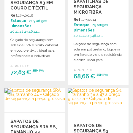
SAPATILHAS DE
SEGURANÇA S3 EM
SEGURANÇA
COURO E TÊXTIL
MICROFIBRA
Ref.
17-50016
TAMANHO 42
Ref.
17-50014
Estoque
: 209 artigos
Estoque
: 69 artigos
Dimensões
:
Dimensões
:
40,41,42,43,46,44...
40,41,42,43,46,44...
Calçado de segurança com
Calçado de segurança com
solas de EVA e nitrilo, cabedal
sola em poliuretano, biqueira
em couro e têxtil, ideal para
em fibra de vidro e resistência
profissionais e indústrias.
elétrica. Ideal para
profissionais e indústrias.
A PARTIR DE
A PARTIR DE
72,83 €
SEM IVA
68,66 €
SEM IVA
ENCOMENDAR
ENCOMENDAR
Solicitar um orçamento
Solicitar um orçamento
SAPATOS DE
SAPATOS DE
SEGURANÇA SRA SB,
SEGURANÇA S3,
TAMANHO 44