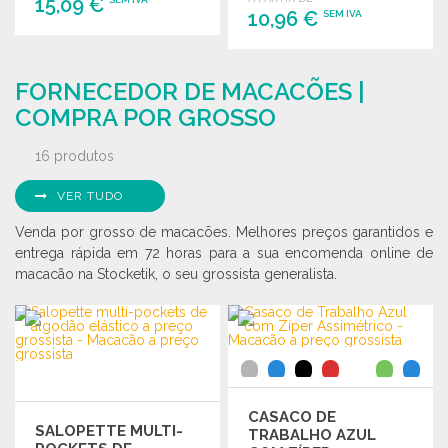
15,09 €
10,96 €
SEM IVA
ENCOMENDAR
ENCOMENDAR
Solicitar um orçamento
FORNECEDOR DE MACACÕES |
Solicitar um orçamento
COMPRA POR GROSSO
16 produtos
VER TUDO
Venda por grosso de macacões. Melhores preços garantidos e
entrega rápida em 72 horas para a sua encomenda online de
macacão na Stocketik, o seu grossista generalista.
CASACO DE
SALOPETTE MULTI-
TRABALHO AZUL