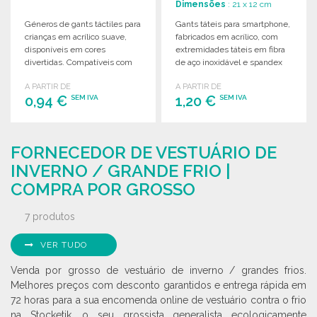
Dimensões
: 21 x 12 cm
Géneros de gants táctiles para
Gants táteis para smartphone,
crianças em acrílico suave,
fabricados em acrílico, com
disponíveis em cores
extremidades táteis em fibra
divertidas. Compatíveis com
de aço inoxidável e spandex
ecrãs táteis. Tamanho único.
para melhor ajuste.
A PARTIR DE
A PARTIR DE
0,94 €
1,20 €
SEM IVA
SEM IVA
ENCOMENDAR
ENCOMENDAR
FORNECEDOR DE VESTUÁRIO DE
Solicitar um orçamento
Solicitar um orçamento
INVERNO / GRANDE FRIO |
COMPRA POR GROSSO
7 produtos
VER TUDO
Venda por grosso de vestuário de inverno / grandes frios.
Melhores preços com desconto garantidos e entrega rápida em
72 horas para a sua encomenda online de vestuário contra o frio
na Stocketik, o seu grossista generalista ecologicamente