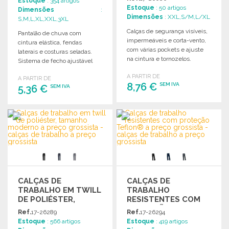
Estoque
: 354 artigos
Estoque
: 50 artigos
Dimensões
:
Dimensões
: XXL,S/M,L/XL
S,M,L,XL,XXL,3XL
Calças de segurança visíveis,
Pantalão de chuva com
impermeáveis e corta-vento,
cintura elástica, fendas
com várias pockets e ajuste
laterais e costuras seladas.
na cintura e tornozelos.
Sistema de fecho ajustável
Certificação EN ISO 20471.
aos tornozelos.
A PARTIR DE
A PARTIR DE
8,76 €
SEM IVA
5,36 €
SEM IVA
ENCOMENDAR
ENCOMENDAR
Solicitar um orçamento
Solicitar um orçamento
CALÇAS DE
CALÇAS DE
TRABALHO EM TWILL
TRABALHO
DE POLIÉSTER,
RESISTENTES COM
TAMANHO MODERNO
PROTEÇÃO TEFLON®
Ref.
17-26289
Ref.
17-26294
A PREÇO GROSSISTA
Estoque
: 566 artigos
Estoque
: 419 artigos