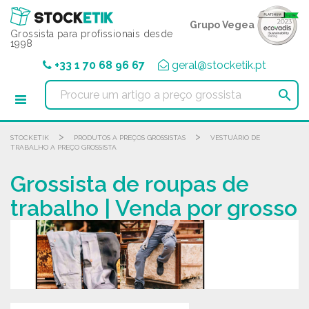
Painel de Gerenciamento de Cookies
Grupo Vegea
Grossista para profissionais desde
1998
+33 1 70 68 96 67
geral@stocketik.pt

>
>
STOCKETIK
PRODUTOS A PREÇOS GROSSISTAS
VESTUÁRIO DE
TRABALHO A PREÇO GROSSISTA
Grossista de roupas de
trabalho | Venda por grosso