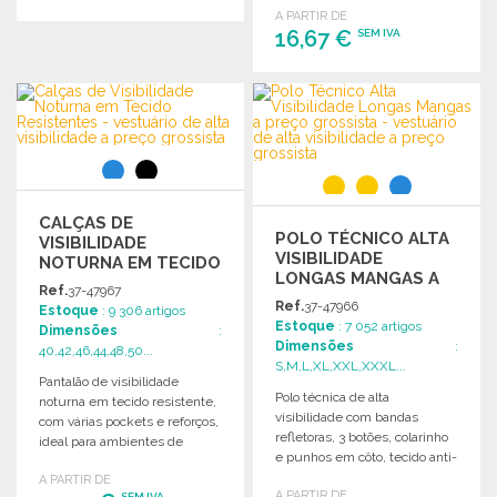
A PARTIR DE
segurança.
16,67 €
SEM IVA
ENCOMENDAR
Solicitar um orçamento
ENCOMENDAR
Solicitar um orçamento
CALÇAS DE
POLO TÉCNICO ALTA
VISIBILIDADE
VISIBILIDADE
NOTURNA EM TECIDO
LONGAS MANGAS A
RESISTENTES
Ref.
37-47967
PREÇO GROSSISTA
Ref.
37-47966
Estoque
: 9 306 artigos
Estoque
: 7 052 artigos
Dimensões
:
Dimensões
:
40,42,46,44,48,50...
S,M,L,XL,XXL,XXXL...
Pantalão de visibilidade
Polo técnica de alta
noturna em tecido resistente,
visibilidade com bandas
com várias pockets e reforços,
refletoras, 3 botões, colarinho
ideal para ambientes de
e punhos em côto, tecido anti-
trabalho exigentes.
embaraço e fácil secagem.
A PARTIR DE
A PARTIR DE
SEM IVA