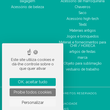
Bagagem
Acessório de marroquinaria
Acessório de beleza
Chaveiros
Saco
Acessório high-tech
Têxtil
Materiais antigos
Jogos e brinquedos
Material e fornecimentos para
CHR / HORECA
artigos de festas
marca
Este site utiliza cookies e
Objeto para sublimação
dá-lhe controle sobre o
que quer ativar
vestuário de trabalho
OK, aceitar tudo
Proíbe todos cookies
STOCKETIK © 2023 - TODOS OS DIREITOS RESERVADOS
CGVU
Personalizar
POLÍTICA DE PRIVACIDADE
AVISOS LEGAIS