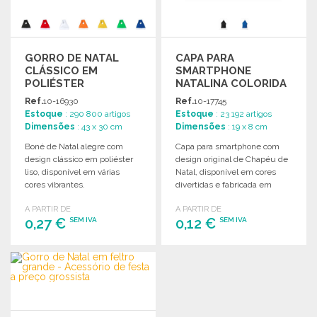
GORRO DE NATAL
CAPA PARA
CLÁSSICO EM
SMARTPHONE
POLIÉSTER
NATALINA COLORIDA
Ref.
10-16930
Ref.
10-17745
Estoque
: 290 800 artigos
Estoque
: 23 192 artigos
Dimensões
: 43 x 30 cm
Dimensões
: 19 x 8 cm
Boné de Natal alegre com
Capa para smartphone com
design clássico em poliéster
design original de Chapéu de
liso, disponível em várias
Natal, disponível em cores
cores vibrantes.
divertidas e fabricada em
poliéster resistente.
A PARTIR DE
A PARTIR DE
0,27 €
0,12 €
SEM IVA
SEM IVA
ENCOMENDAR
ENCOMENDAR
Solicitar um orçamento
Solicitar um orçamento