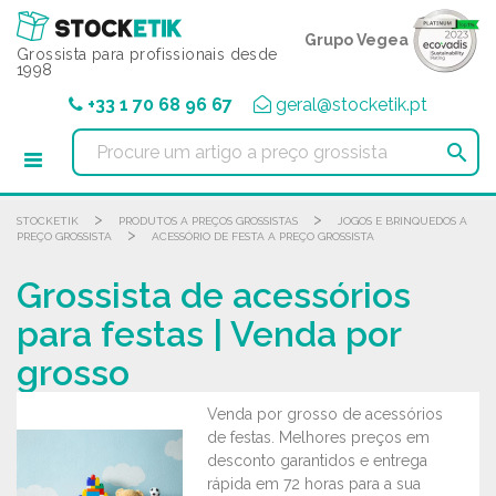
Painel de Gerenciamento de Cookies
Grupo Vegea
Grossista para profissionais desde
1998
+33 1 70 68 96 67
geral@stocketik.pt

>
>
STOCKETIK
PRODUTOS A PREÇOS GROSSISTAS
JOGOS E BRINQUEDOS A
>
PREÇO GROSSISTA
ACESSÓRIO DE FESTA A PREÇO GROSSISTA
Grossista de acessórios
para festas | Venda por
grosso
Venda por grosso de acessórios
de festas. Melhores preços em
desconto garantidos e entrega
rápida em 72 horas para a sua