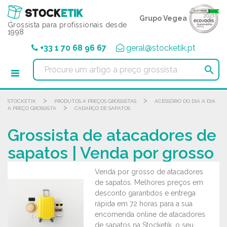
Painel de Gerenciamento de Cookies
Grupo Vegea
Grossista para profissionais desde
1998
+33 1 70 68 96 67
geral@stocketik.pt

>
>
STOCKETIK
PRODUTOS A PREÇOS GROSSISTAS
ACESSÓRIO DO DIA A DIA
>
A PREÇO GROSSISTA
CADARÇO DE SAPATOS
Grossista de atacadores de
sapatos | Venda por grosso
Venda por grosso de atacadores
de sapatos. Melhores preços em
desconto garantidos e entrega
rápida em 72 horas para a sua
encomenda online de atacadores
de sapatos na Stocketik, o seu