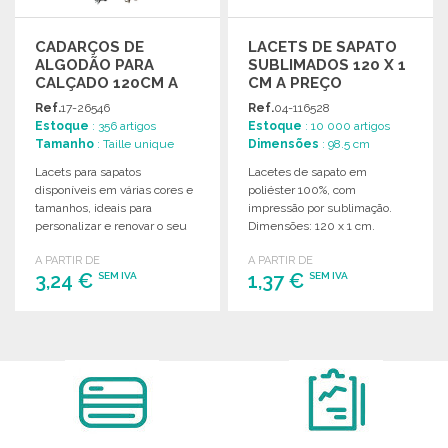
CADARÇOS DE
LACETS DE SAPATO
ALGODÃO PARA
SUBLIMADOS 120 X 1
CALÇADO 120CM A
CM A PREÇO
PREÇO GROSSISTA
GROSSISTA
Ref.
17-26546
Ref.
04-116528
Estoque
: 356 artigos
Estoque
: 10 000 artigos
Tamanho
: Taille unique
Dimensões
: 98.5 cm
Lacets para sapatos
Lacetes de sapato em
disponíveis em várias cores e
poliéster 100%, com
tamanhos, ideais para
impressão por sublimação.
personalizar e renovar o seu
Dimensões: 120 x 1 cm.
calçado.
Embalagem individual
A PARTIR DE
A PARTIR DE
disponível. Fabricado na
3,24 €
1,37 €
SEM IVA
SEM IVA
Europa.
ENCOMENDAR
ENCOMENDAR
Solicitar um orçamento
Solicitar um orçamento