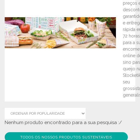
preços 
descont
garantid
e entreg
rápida 
72 horas
para a s
encome
online d
sino par
queijo n
Stocketi
seu
grossist
generalis
Nenhum produto encontrado para a sua pesquisa :/
TODOS OS NOSSOS PRODUTOS SUSTENTÁVEIS