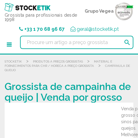
Painel de Gerenciamento de Cookies
Grupo Vegea
Grossista para profissionais desde
1998
+33 1 70 68 96 67
geral@stocketik.pt

>
>
STOCKETIK
PRODUTOS A PREÇOS GROSSISTAS
MATERIAL E
>
FORNECIMENTOS PARA CHR / HORECA A PREÇO GROSSISTA
CAMPÂNULA DE
QUEIJO
Grossista de campainha de
queijo | Venda por grosso
Venda p
grosso 
sinos pa
queijos.
Melhore