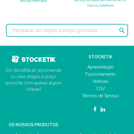
serviço de apoio ao cliente por e-
equipa dedicada
mail ou telefone.

STOCKETIK
Apresentação
Em StockEtik.pt, encomende
Funcionamento
os seus artigos a preço
Notícias
grossista com apenas alguns
CGV
cliques!
Termos de Serviço
OS NOSSOS PRODUTOS