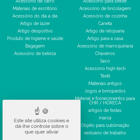
Acessório de carro
Acessório para beber
Materiais de escritório
Acessório de bricolagem
Acessório do dia a dia
Acessório de cozinha
Artigo de lazer
Caneta
Artigo desportivo
Artigo de relojoaria
Produto de higiene e saúde
Artigo para a casa
Bagagem
Acessório de marroquinaria
Acessório de beleza
Chaveiros
Saco
Acessório high-tech
Têxtil
Materiais antigos
Jogos e brinquedos
Material e fornecimentos para
CHR / HORECA
artigos de festas
marca
Este site utiliza cookies e
Objeto para sublimação
dá-lhe controle sobre o
que quer ativar
vestuário de trabalho