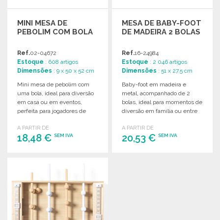
MINI MESA DE
MESA DE BABY-FOOT
PEBOLIM COM BOLA
DE MADEIRA 2 BOLAS
Ref.
02-04672
Ref.
16-24984
Estoque
: 608 artigos
Estoque
: 2 046 artigos
Dimensões
: 9 x 50 x 52 cm
Dimensões
: 51 x 27.5 cm
Mini mesa de pebolim com
Baby-foot em madeira e
uma bola, ideal para diversão
metal, acompanhado de 2
em casa ou em eventos,
bolas, ideal para momentos de
perfeita para jogadores de
diversão em família ou entre
todas as idades.
amigos.
A PARTIR DE
A PARTIR DE
18,48 €
20,53 €
SEM IVA
SEM IVA
ENCOMENDAR
ENCOMENDAR
Solicitar um orçamento
Solicitar um orçamento