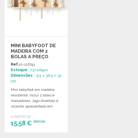
MINI BABYFOOT DE
MADEIRA COM 2
BOLAS A PREÇO
GROSSISTA
Ref.
10-116743
Estoque
: 737 artigos
Dimensões
: 9.5 x 36.5 x 32
cm
Mini babyfoot em madeira
resistente, inclui 2 bolas e
marcadores. Jogo divertido e
viciante, apresentado em
bonita caixa de design.
A PARTIR DE
15,58 €
SEM IVA
ENCOMENDAR