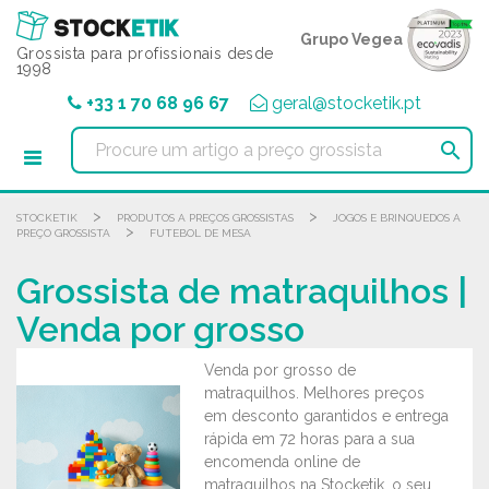
Painel de Gerenciamento de Cookies
Grupo Vegea
Grossista para profissionais desde
1998
+33 1 70 68 96 67
geral@stocketik.pt

>
>
STOCKETIK
PRODUTOS A PREÇOS GROSSISTAS
JOGOS E BRINQUEDOS A
>
PREÇO GROSSISTA
FUTEBOL DE MESA
Grossista de matraquilhos |
Venda por grosso
Venda por grosso de
matraquilhos. Melhores preços
em desconto garantidos e entrega
rápida em 72 horas para a sua
encomenda online de
matraquilhos na Stocketik, o seu