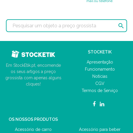
mail ou telefone.

STOCKETIK
Apresentação
Em StockEtik.pt, encomende
Funcionamento
os seus artigos a preço
Notícias
grossista com apenas alguns
CGV
cliques!
Termos de Serviço
OS NOSSOS PRODUTOS
Acessório de carro
Acessório para beber