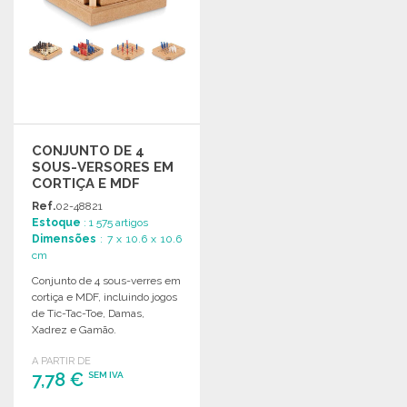
CONJUNTO DE 4
SOUS-VERSORES EM
CORTIÇA E MDF
Ref.
02-48821
Estoque
: 1 575 artigos
Dimensões
: 7 x 10.6 x 10.6
cm
Conjunto de 4 sous-verres em
cortiça e MDF, incluindo jogos
de Tic-Tac-Toe, Damas,
Xadrez e Gamão.
A PARTIR DE
7,78 €
SEM IVA