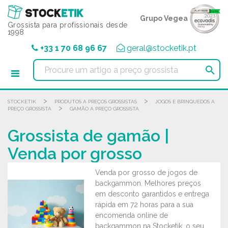
Painel de Gerenciamento de Cookies
Grupo Vegea
Grossista para profissionais desde
1998
+33 1 70 68 96 67
geral@stocketik.pt

>
>
STOCKETIK
PRODUTOS A PREÇOS GROSSISTAS
JOGOS E BRINQUEDOS A
>
PREÇO GROSSISTA
GAMÃO A PREÇO GROSSISTA
Grossista de gamão |
Venda por grosso
Venda por grosso de jogos de
backgammon. Melhores preços
em desconto garantidos e entrega
rápida em 72 horas para a sua
encomenda online de
backgammon na Stocketik, o seu