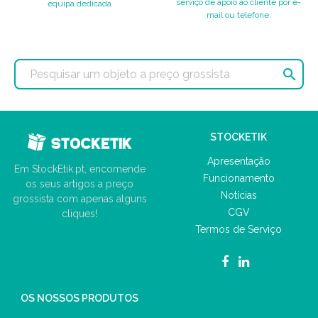
serviço de apoio ao cliente por e-
equipa dedicada
mail ou telefone.

STOCKETIK
Apresentação
Em StockEtik.pt, encomende
Funcionamento
os seus artigos a preço
Notícias
grossista com apenas alguns
CGV
cliques!
Termos de Serviço
OS NOSSOS PRODUTOS