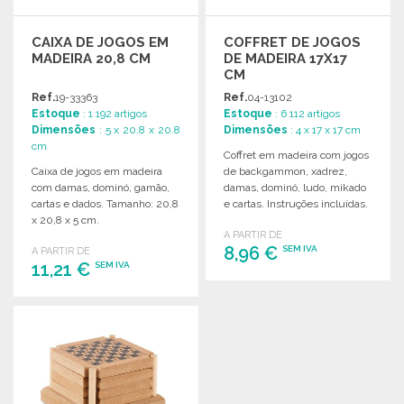
CAIXA DE JOGOS EM
COFFRET DE JOGOS
MADEIRA 20,8 CM
DE MADEIRA 17X17
CM
Ref.
19-33363
Ref.
04-13102
Estoque
: 1 192 artigos
Estoque
: 6 112 artigos
Dimensões
: 5 x 20.8 x 20.8
Dimensões
: 4 x 17 x 17 cm
cm
Coffret em madeira com jogos
Caixa de jogos em madeira
de backgammon, xadrez,
com damas, dominó, gamão,
damas, dominó, ludo, mikado
cartas e dados. Tamanho: 20,8
e cartas. Instruções incluídas.
x 20,8 x 5 cm.
Dimensões: 17 x 4 x 17 cm.
A PARTIR DE
8,96 €
SEM IVA
A PARTIR DE
11,21 €
SEM IVA
ENCOMENDAR
ENCOMENDAR
Solicitar um orçamento
Solicitar um orçamento