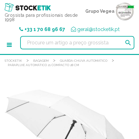
Painel de Gerenciamento de Cookies
Grupo Vegea
Grossista para profissionais desde
1998
+33 1 70 68 96 67
geral@stocketik.pt

>
>
>
STOCKETIK
BAGAGEM
GUARDA-CHUVA AUTOMÁTICO
PARAPLUIE AUTOMÁTICO 21 COMPACTO 28 CM