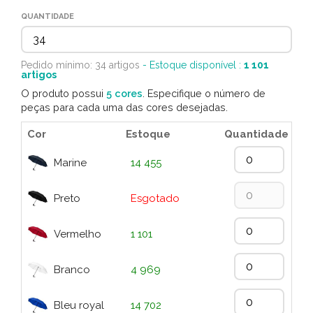
QUANTIDADE
Pedido mínimo: 34 artigos
- Estoque disponível :
1 101
artigos
O produto possui
5 cores
. Especifique o número de
peças para cada uma das cores desejadas.
Cor
Estoque
Quantidade
Marine
14 455
Preto
Esgotado
Vermelho
1 101
Branco
4 969
Bleu royal
14 702