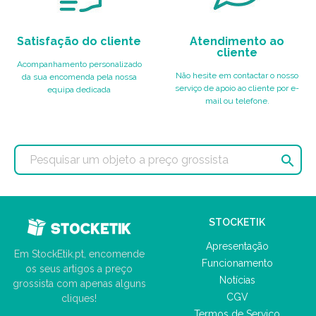
Satisfação do cliente
Atendimento ao
cliente
Acompanhamento personalizado
Não hesite em contactar o nosso
da sua encomenda pela nossa
serviço de apoio ao cliente por e-
equipa dedicada
mail ou telefone.

STOCKETIK
Apresentação
Em StockEtik.pt, encomende
Funcionamento
os seus artigos a preço
Notícias
grossista com apenas alguns
CGV
cliques!
Termos de Serviço