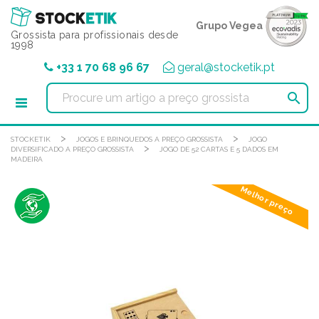
Painel de Gerenciamento de Cookies
Grupo Vegea
Grossista para profissionais desde
1998
+33 1 70 68 96 67
geral@stocketik.pt

>
>
STOCKETIK
JOGOS E BRINQUEDOS A PREÇO GROSSISTA
JOGO
>
DIVERSIFICADO A PREÇO GROSSISTA
JOGO DE 52 CARTAS E 5 DADOS EM
MADEIRA
Melhor preço