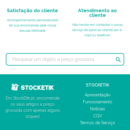
Satisfação do cliente
Atendimento ao
cliente
Acompanhamento personalizado
Não hesite em contactar o nosso
da sua encomenda pela nossa
serviço de apoio ao cliente por e-
equipa dedicada
mail ou telefone.

STOCKETIK
Apresentação
Em StockEtik.pt, encomende
Funcionamento
os seus artigos a preço
Notícias
grossista com apenas alguns
CGV
cliques!
Termos de Serviço