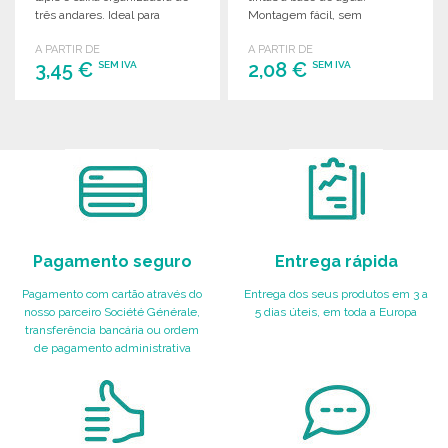
três andares. Ideal para
Montagem fácil, sem
atividades criativas.
necessidade de cola.
A PARTIR DE
A PARTIR DE
3,45 €
2,08 €
SEM IVA
SEM IVA
ENCOMENDAR
ENCOMENDAR
Solicitar um orçamento
Solicitar um orçamento
Pagamento seguro
Entrega rápida
Pagamento com cartão através do
Entrega dos seus produtos em 3 a
nosso parceiro Société Générale,
5 dias úteis, em toda a Europa
transferência bancária ou ordem
de pagamento administrativa