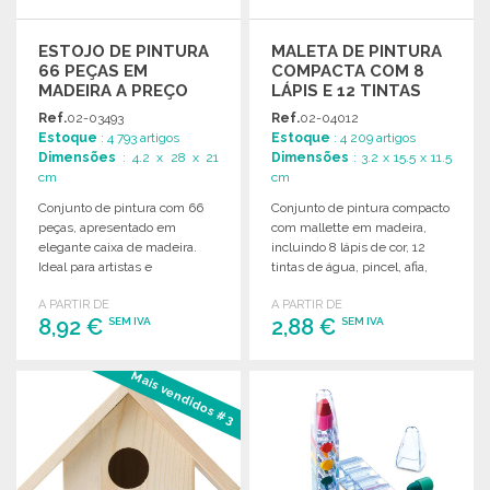
ESTOJO DE PINTURA
MALETA DE PINTURA
66 PEÇAS EM
COMPACTA COM 8
MADEIRA A PREÇO
LÁPIS E 12 TINTAS
GROSSISTA
Ref.
02-03493
Ref.
02-04012
Estoque
: 4 793 artigos
Estoque
: 4 209 artigos
Dimensões
: 4.2 x 28 x 21
Dimensões
: 3.2 x 15.5 x 11.5
cm
cm
Conjunto de pintura com 66
Conjunto de pintura compacto
peças, apresentado em
com mallette em madeira,
elegante caixa de madeira.
incluindo 8 lápis de cor, 12
Ideal para artistas e
tintas de água, pincel, afia,
entusiastas da pintura.
borracha e lápis.
A PARTIR DE
A PARTIR DE
8,92 €
2,88 €
SEM IVA
SEM IVA
ENCOMENDAR
ENCOMENDAR
Mais vendidos #3
Solicitar um orçamento
Solicitar um orçamento