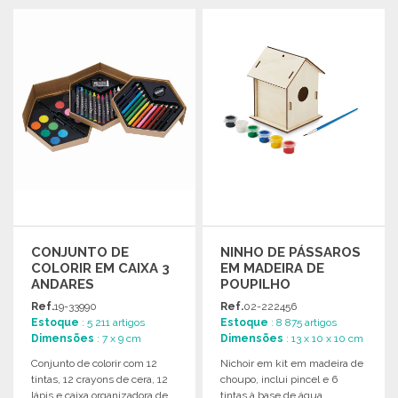
ENCOMENDAR
Solicitar um orçamento
Solicitar um orçamento
CONJUNTO DE
NINHO DE PÁSSAROS
COLORIR EM CAIXA 3
EM MADEIRA DE
ANDARES
POUPILHO
Ref.
19-33990
Ref.
02-222456
Estoque
: 5 211 artigos
Estoque
: 8 875 artigos
Dimensões
: 7 x 9 cm
Dimensões
: 13 x 10 x 10 cm
Conjunto de colorir com 12
Nichoir em kit em madeira de
tintas, 12 crayons de cera, 12
choupo, inclui pincel e 6
lápis e caixa organizadora de
tintas à base de água.