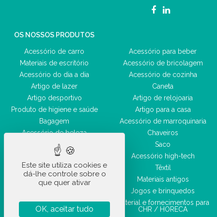
OS NOSSOS PRODUTOS
Acessório de carro
Acessório para beber
Materiais de escritório
Acessório de bricolagem
Acessório do dia a dia
Acessório de cozinha
Artigo de lazer
Caneta
Artigo desportivo
Artigo de relojoaria
Produto de higiene e saúde
Artigo para a casa
Bagagem
Acessório de marroquinaria
Acessório de beleza
Chaveiros
Saco
Acessório high-tech
Este site utiliza cookies e
Têxtil
dá-lhe controle sobre o
Materiais antigos
que quer ativar
Jogos e brinquedos
Material e fornecimentos para
OK, aceitar tudo
CHR / HORECA