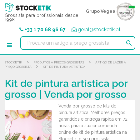
Painel de Gerenciamento de Cookies
Grupo Vegea
Grossista para profissionais desde
1998
+33 1 70 68 96 67
geral@stocketik.pt

>
>
STOCKETIK
PRODUTOS A PREÇOS GROSSISTAS
ARTIGO DE LAZER A
>
PREÇO GROSSISTA
KIT DE PINTURA ARTÍSTICA
Kit de pintura artística por
grosso | Venda por grosso
Venda por grosso de kits de
pintura artística. Melhores preços
garantidos e entrega rápida em 72
horas para a sua encomenda
online de kit de pintura artística na
Stocketik, o seu grossista