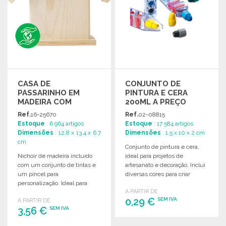
CASA DE
CONJUNTO DE
PASSARINHO EM
PINTURA E CERA
MADEIRA COM
200ML A PREÇO
PINTURA. A PREÇO
GROSSISTA
Ref.
16-25670
Ref.
02-08815
GROSSISTA
Estoque
: 6 964 artigos
Estoque
: 17 584 artigos
Dimensões
: 12.8 x 13.4 x 6.7
Dimensões
: 1.5 x 10 x 2 cm
cm
Conjunto de pintura e cera,
Nichoir de madeira incluído
ideal para projetos de
com um conjunto de tintas e
artesanato e decoração. Inclui
um pincel para
diversas cores para criar
personalização. Ideal para
efeitos únicos.
A PARTIR DE
atividades criativas.
0,29 €
SEM IVA
A PARTIR DE
3,56 €
SEM IVA
ENCOMENDAR