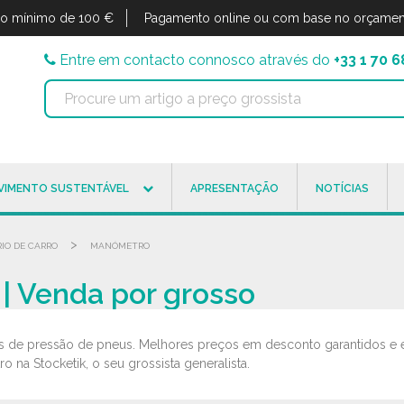
o mínimo de 100 €
Pagamento online ou com base no orçamen
Entre em contacto connosco através do
+33 1 70 6
VIMENTO SUSTENTÁVEL
APRESENTAÇÃO
NOTÍCIAS
>
IO DE CARRO
MANÓMETRO
| Venda por grosso
 de pressão de pneus. Melhores preços em desconto garantidos e en
na Stocketik, o seu grossista generalista.