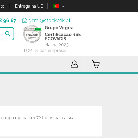
to
Entrega na UE
8 96 67
geral@stocketik.pt
Grupo Vegea

Certificação RSE
ECOVADIS
Platina 2023
TOP 1% das empresas
trega rápida em 72 horas para a sua