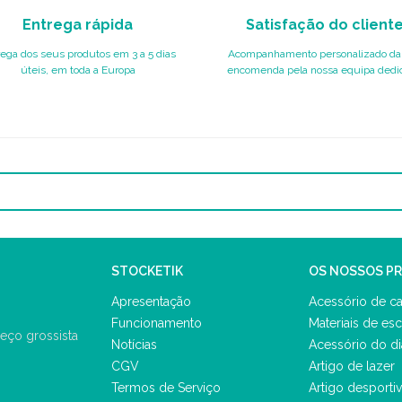
Entrega rápida
Satisfação do client
ega dos seus produtos em 3 a 5 dias
Acompanhamento personalizado da
úteis, em toda a Europa
encomenda pela nossa equipa dedi
STOCKETIK
OS NOSSOS P
Apresentação
Acessório de ca
Funcionamento
Materiais de esc
eço grossista
Notícias
Acessório do di
CGV
Artigo de lazer
Termos de Serviço
Artigo desporti