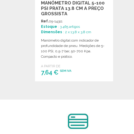
MANÓMETRO DIGITAL 5-100
PSI PRATA 13.8 CM A PREÇO
GROSSISTA
Ref.
05-14311
Estoque
: 3 465 artigos
Dimensões
: 2 x 13.8 x 3.8 cm
Manómetro digital com indicador de
profundidade de pneu. Medições de 5-
100 PSI, 0,5-7 bar, 50-700 Kpa.
Compacto e prático.
A PARTIR DE
7,64 €
SEM IVA
ENCOMENDAR
Solicitar um orçamento