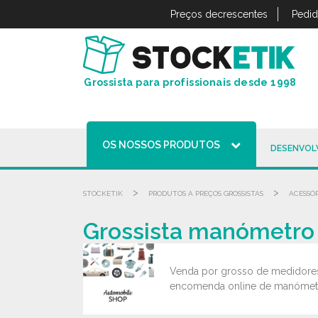
Painel de Gerenciamento de Cookies
Preços decrescentes
Pedid
Grossista para profissionais desde 1998
OS NOSSOS PRODUTOS
DESENVOL
>
>
STOCKETIK
PRODUTOS A PREÇOS GROSSISTAS
ACESSÓR
Grossista manómetro 
Venda por grosso de medidores
encomenda online de manómetro 