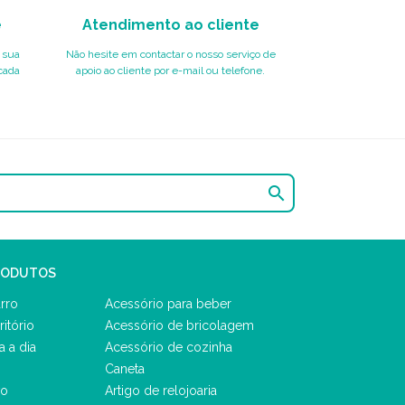
e
Atendimento ao cliente
 sua
Não hesite em contactar o nosso serviço de
cada
apoio ao cliente por e-mail ou telefone.

RODUTOS
rro
Acessório para beber
ritório
Acessório de bricolagem
a a dia
Acessório de cozinha
Caneta
vo
Artigo de relojoaria