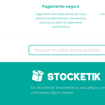
Pagamento seguro
Pagamento com cartão através do nosso
Entr
parceiro Société Générale, transferência
bancária ou ordem de pagamento
administrativa
Em StockEtik.pt, encomende os seus artigos a pr
com apenas alguns cliques!