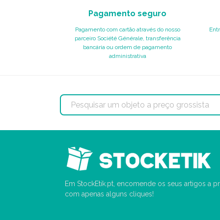
Pagamento seguro
Pagamento com cartão através do nosso
Entr
parceiro Société Générale, transferência
bancária ou ordem de pagamento
administrativa
Em StockEtik.pt, encomende os seus artigos a pr
com apenas alguns cliques!