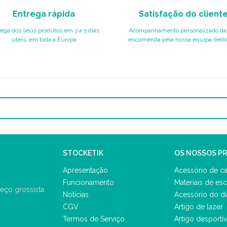
Entrega rápida
Satisfação do client
ega dos seus produtos em 3 a 5 dias
Acompanhamento personalizado da
úteis, em toda a Europa
encomenda pela nossa equipa dedi
STOCKETIK
OS NOSSOS P
Apresentação
Acessório de ca
Funcionamento
Materiais de esc
eço grossista
Notícias
Acessório do di
CGV
Artigo de lazer
Termos de Serviço
Artigo desporti