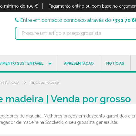
o mínimo de 100 €
Pagamento online ou com base no orçamen
Entre em contacto connosco através do
+33 1 70 6
VIMENTO SUSTENTÁVEL
APRESENTAÇÃO
NOTÍCIAS
>
PARA A CASA
PINCA DE MADEIRA
e madeira | Venda por grosso
egadores de madeira. Melhores preços em desconto garantidos e ent
gador de madeira na Stocketik, o seu grossista generalista.