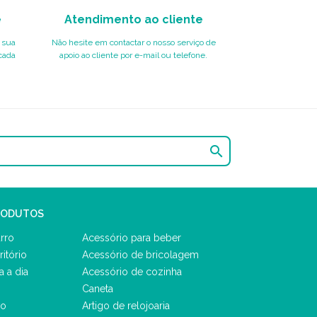
e
Atendimento ao cliente
 sua
Não hesite em contactar o nosso serviço de
cada
apoio ao cliente por e-mail ou telefone.

RODUTOS
rro
Acessório para beber
ritório
Acessório de bricolagem
a a dia
Acessório de cozinha
Caneta
vo
Artigo de relojoaria