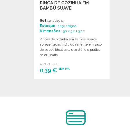
PINÇA DE COZINHA EM
BAMBÚ SUAVE
Ref.
10-221532
Estoque
: 1 151 artigos
Dimensões
: 30 x 5 x 1.3 cm
Pinças de cozinha em bambu suave,
apresentadas individualmente em saco
de papel. Ideal para uso diário e prático
na culinária.
A PARTIR DE
0,39 €
SEM IVA
ENCOMENDAR
Solicitar um orçamento