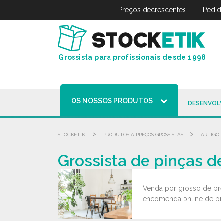
Painel de Gerenciamento de Cookies
Preços decrescentes
Pedid
Grossista para profissionais desde 1998
OS NOSSOS PRODUTOS
DESENVOL
>
>
STOCKETIK
PRODUTOS A PREÇOS GROSSISTAS
ARTIGO 
Grossista de pinças d
Venda por grosso de pr
encomenda online de pre