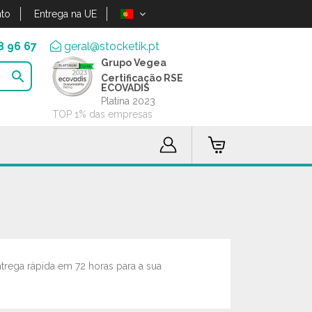
to
Entrega na UE
8 96 67
geral@stocketik.pt
Grupo Vegea

Certificação RSE
ECOVADIS
Platina 2023
TOP 1% das empresas
rega rápida em 72 horas para a sua