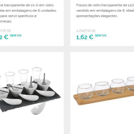
ne transparente de 10 cl em vidro,
Frasco de vidro transparente de 11cl
ida em embalagens de 6 unidades,
vendido em embalagens de 6, ideal
 para servir aperitivos e
apresentações elegantes.
emesas.
RTIR DE
A PARTIR DE
22 €
1,62 €
SEM IVA
SEM IVA
ENCOMENDAR
ENCOMENDAR
Solicitar um orçamento
Solicitar um orçamento