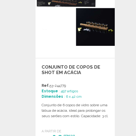
CONJUNTO DE COPOS DE
SHOT EM ACÁCIA
Ref.
53-244779
Estoque
: 497 artigos
Dimensões
: 6 x 42 cm
Conjunto de 6 copos de vidro sobre uma
tábua de acácia, ideal para prolongar os
seus serões com estilo. Capacidade: 3 cl.
A PARTIR DE
SEM IVA