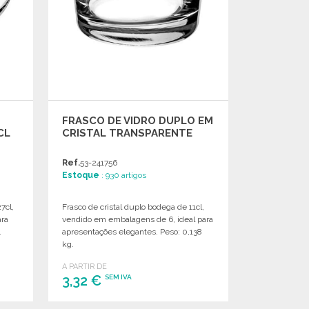
FRASCO DE VIDRO DUPLO EM
CL
CRISTAL TRANSPARENTE
Ref.
53-241756
Estoque
: 930 artigos
7cl,
Frasco de cristal duplo bodega de 11cl,
ara
vendido em embalagens de 6, ideal para
.
apresentações elegantes. Peso: 0,138
kg.
A PARTIR DE
3,32 €
SEM IVA