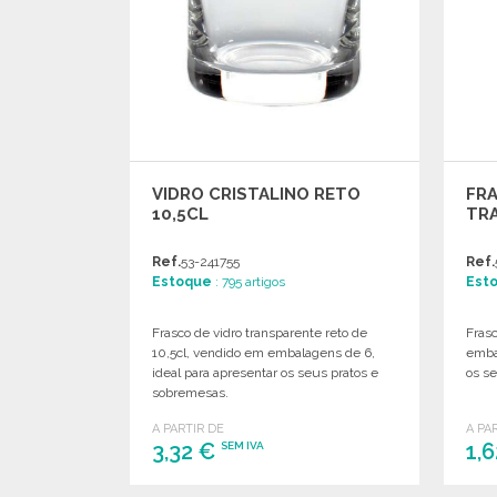
VIDRO CRISTALINO RETO
FRA
10,5CL
TRA
Ref.
53-241755
Ref.
Estoque
: 795 artigos
Est
Frasco de vidro transparente reto de
Frasc
10,5cl, vendido em embalagens de 6,
emba
ideal para apresentar os seus pratos e
os se
sobremesas.
A PARTIR DE
A PA
3,32 €
1,
SEM IVA