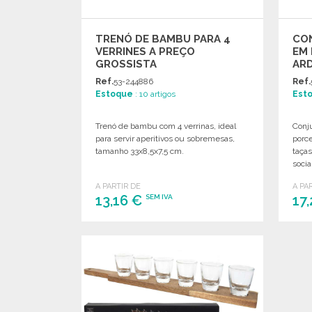
TRENÓ DE BAMBU PARA 4
CON
VERRINES A PREÇO
EM 
GROSSISTA
ARD
GR
Ref.
53-244886
Ref.
Estoque
: 10 artigos
Est
Trenó de bambu com 4 verrinas, ideal
Conju
para servir aperitivos ou sobremesas,
porce
tamanho 33x8,5x7,5 cm.
taças
socia
A PARTIR DE
A PA
13,16 €
17
SEM IVA
ENCOMENDAR
Solicitar um orçamento