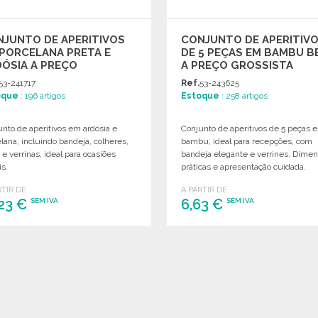
JUNTO DE APERITIVOS
CONJUNTO DE APERITIV
PORCELANA PRETA E
DE 5 PEÇAS EM BAMBU B
ÓSIA A PREÇO
A PREÇO GROSSISTA
OSSISTA
53-241717
Ref.
53-243625
oque
: 196 artigos
Estoque
: 258 artigos
nto de aperitivos em ardósia e
Conjunto de aperitivos de 5 peças 
lana, incluindo bandeja, colheres,
bambu, ideal para recepções, com
 e verrinas, ideal para ocasiões
bandeja elegante e verrines. Dime
is.
práticas e apresentação cuidada.
RTIR DE
A PARTIR DE
,23 €
6,63 €
SEM IVA
SEM IVA
ENCOMENDAR
ENCOMENDAR
Solicitar um orçamento
Solicitar um orçamento