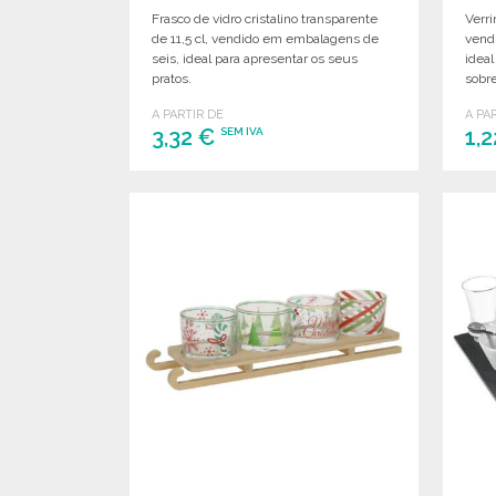
Frasco de vidro cristalino transparente
Verri
de 11,5 cl, vendido em embalagens de
vend
seis, ideal para apresentar os seus
ideal
pratos.
sobr
A PARTIR DE
A PA
3,32 €
1,
SEM IVA
ENCOMENDAR
Solicitar um orçamento