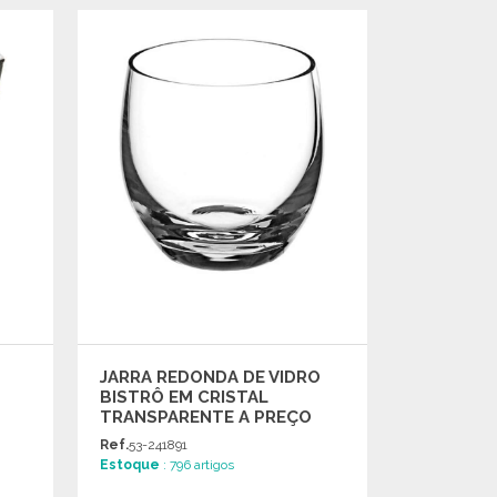
ENCOMENDAR
Solicitar um orçamento
JARRA REDONDA DE VIDRO
BISTRÔ EM CRISTAL
TRANSPARENTE A PREÇO
GROSSISTA
Ref.
53-241891
Estoque
: 796 artigos