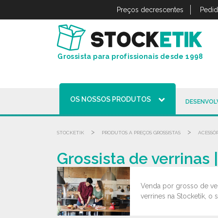
Painel de Gerenciamento de Cookies
Preços decrescentes
Pedid
Grossista para profissionais desde 1998
OS NOSSOS PRODUTOS
DESENVOL
>
>
STOCKETIK
PRODUTOS A PREÇOS GROSSISTAS
ACESSÓ
Grossista de verrinas
Venda por grosso de ver
verrines na Stocketik, o 