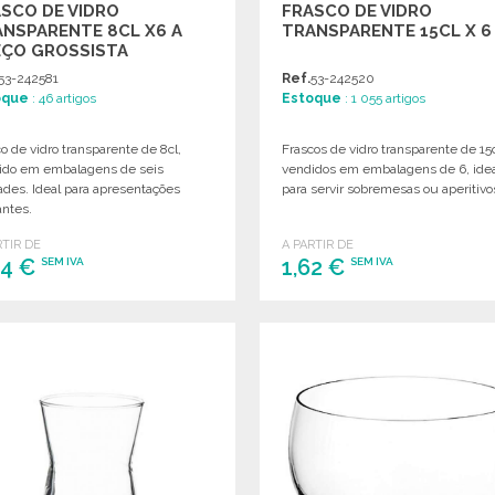
SCO DE VIDRO
FRASCO DE VIDRO
NSPARENTE 8CL X6 A
TRANSPARENTE 15CL X 6
EÇO GROSSISTA
53-242581
Ref.
53-242520
oque
: 46 artigos
Estoque
: 1 055 artigos
o de vidro transparente de 8cl,
Frascos de vidro transparente de 15c
ido em embalagens de seis
vendidos em embalagens de 6, ide
ades. Ideal para apresentações
para servir sobremesas ou aperitivo
antes.
RTIR DE
A PARTIR DE
94 €
1,62 €
SEM IVA
SEM IVA
ENCOMENDAR
ENCOMENDAR
Solicitar um orçamento
Solicitar um orçamento