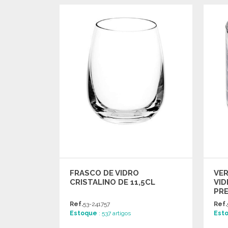
ENCOMENDAR
Solicitar um orçamento
FRASCO DE VIDRO
VER
CRISTALINO DE 11,5CL
VID
PR
Ref.
53-241757
Ref.
Estoque
: 537 artigos
Est