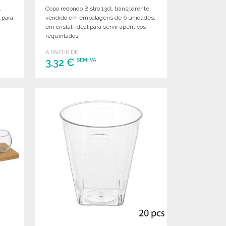
,
Copo redondo Bistro 13cl, transparente,
 para
vendido em embalagens de 6 unidades,
em cristal, ideal para servir aperitivos
requintados.
A PARTIR DE
3,32 €
SEM IVA
ENCOMENDAR
Solicitar um orçamento