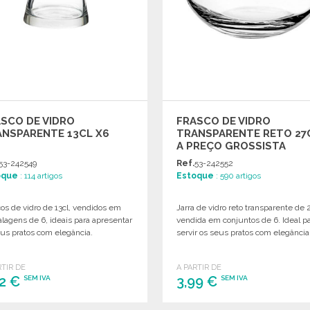
SCO DE VIDRO
FRASCO DE VIDRO
NSPARENTE 13CL X6
TRANSPARENTE RETO 27
A PREÇO GROSSISTA
53-242549
Ref.
53-242552
oque
: 114 artigos
Estoque
: 590 artigos
os de vidro de 13cl, vendidos em
Jarra de vidro reto transparente de 2
lagens de 6, ideais para apresentar
vendida em conjuntos de 6. Ideal p
us pratos com elegância.
servir os seus pratos com elegância
RTIR DE
A PARTIR DE
62 €
3,99 €
SEM IVA
SEM IVA