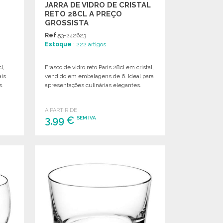
JARRA DE VIDRO DE CRISTAL
RETO 28CL A PREÇO
GROSSISTA
Ref.
53-242623
Estoque
: 222 artigos
l,
Frasco de vidro reto Paris 28cl em cristal,
ais
vendido em embalagens de 6. Ideal para
s.
apresentações culinárias elegantes.
A PARTIR DE
3,99 €
SEM IVA
ENCOMENDAR
Solicitar um orçamento