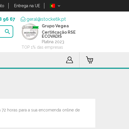
to
Entrega na UE
8 96 67
geral@stocketik.pt
Grupo Vegea

Certificação RSE
ECOVADIS
Platina 2023
TOP 1% das empresas
m 72 horas para a sua encomenda online de