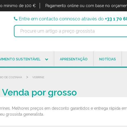
o mínimo de 100 €
Pagamento online ou com base no orçamen
Entre em contacto connosco através do
+33 1 70 6
VIMENTO SUSTENTÁVEL
APRESENTAÇÃO
NOTÍCIAS
>
RIO DE COZINHA
VERRINE
 | Venda por grosso
rines. Melhores preços em desconto garantidos e entrega rápida e
seu grossista generalista.