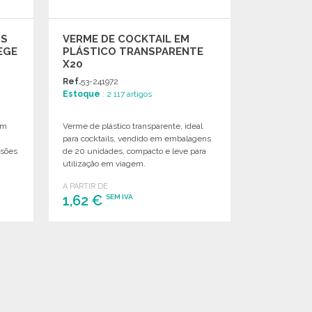
OS
VERME DE COCKTAIL EM
EGE
PLÁSTICO TRANSPARENTE
X20
Ref.
53-241972
Estoque
: 2 117 artigos
em
Verme de plástico transparente, ideal
para cocktails, vendido em embalagens
nsões
de 20 unidades, compacto e leve para
utilização em viagem.
A PARTIR DE
1,62 €
SEM IVA
ENCOMENDAR
Solicitar um orçamento