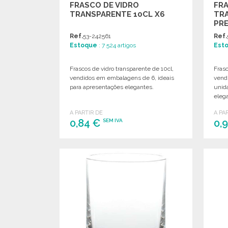
FRASCO DE VIDRO
FRA
TRANSPARENTE 10CL X6
TRA
PR
Ref.
53-242561
Ref.
Estoque
: 7 524 artigos
Est
Frascos de vidro transparente de 10cl,
Frasc
vendidos em embalagens de 6, ideais
vend
para apresentações elegantes.
unid
eleg
A PARTIR DE
A PA
0,84 €
0,
SEM IVA
ENCOMENDAR
Solicitar um orçamento