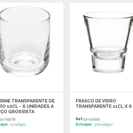
ENCOMENDAR
ENCOMENDAR
Solicitar um orçamento
Solicitar um orçamento
RINE TRANSPARENTE DE
FRASCO DE VIDRO
RO 10CL - 6 UNIDADES A
TRANSPARENTE 11CL X 6
EÇO GROSSISTA
53-245179
Ref.
53-242519
oque
: 12 artigos
Estoque
: 206 artigos